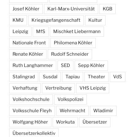
Josef Köhler
Karl-Marx-Universität
KGB
KMU
Kriegsgefangenschaft
Kultur
Leipzig
MfS
Mischket Liebermann
Nationale Front
Philomena Köhler
Renate Köhler
Rudolf Schneider
Ruth Langhammer
SED
Sepp Köhler
Stalingrad
Susdal
Tapiau
Theater
VdS
Verhaftung
Vertreibung
VHS Leipzig
Volkshochschule
Volkspolizei
Volksschule Fleyh
Wehrmacht
Wladimir
Wolfgang Höher
Workuta
Übersetzer
Übersetzerkollektiv