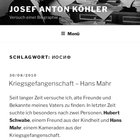
Zum
JOSEF ANTON KÖHLER
Inhalt
Versuch einer Biographie
springen
Menü
SCHLAGWORT:
ИОСИФ
VERÖFFENTLICHT
30/08/2010
AM
Kriegsgefangenschaft – Hans Mahr
Seit langer Zeit versuche ich, alte Freunde und
Bekannte meines Vaters zu finden. In letzter Zeit
suchte ich besonders nach zwei Personen,
Hubert
Schwabe
, einem Freund aus der Kindheit und
Hans
Mahr
, einem Kameraden aus der
Kriegsgefangenschaft.