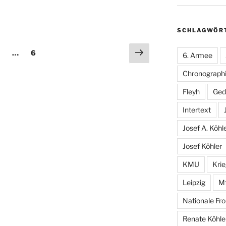
SCHLAGWÖR
ng
Nächste
eite
Seite
…
6
6. Armee
Seite
Chronographi
Fleyh
Ged
Intertext
Josef A. Köhl
Josef Köhler
KMU
Kri
Leipzig
M
Nationale Fro
Renate Köhle