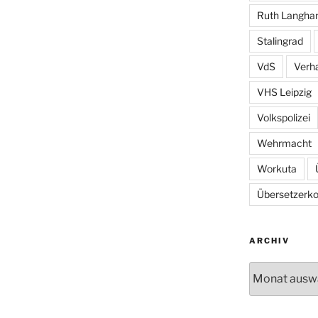
Ruth Langh
Stalingrad
VdS
Verh
VHS Leipzig
Volkspolizei
Wehrmacht
Workuta
Übersetzerkol
ARCHIV
Archiv