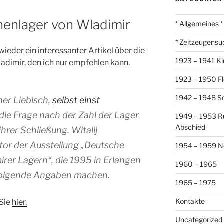
nenlager von Wladimir
* Allgemeines *
* Zeitzeugensu
 wieder ein interessanter Artikel über die
1923 – 1941 Ki
dimir, den ich nur empfehlen kann.
1923 – 1950 Fl
1942 – 1948 So
her Liebisch,
selbst einst
 die Frage nach der Zahl der Lager
1949 – 1953 R
Abschied
ihrer Schließung. Witalij
tor der Ausstellung „Deutsche
1954 – 1959 N
rer Lagern“, die 1995 in Erlangen
1960 – 1965
 folgende Angaben machen.
1965 – 1975
Kontakte
 Sie
hier.
Uncategorized