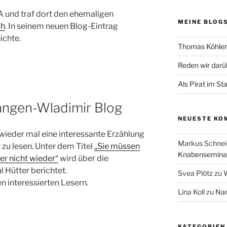
A und traf dort den ehemaligen
MEINE BLOG
ch
. In seinem neuen Blog-Eintrag
ichte.
Thomas Köhler 
Reden wir darü
Als Pirat im St
langen-Wladimir Blog
NEUESTE KO
wieder mal eine interessante Erzählung
Markus Schnei
zu lesen. Unter dem Titel
„Sie müssen
Knabenseminar
er nicht wieder“
wird über die
 Hütter berichtet.
Svea Plötz
zu
W
en interessierten Lesern.
Lina Koll
zu
Nam
KATEGORIEN