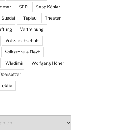
ammer
SED
Sepp Köhler
Susdal
Tapiau
Theater
aftung
Vertreibung
Volkshochschule
Volksschule Fleyh
Wladimir
Wolfgang Höher
Übersetzer
lektiv