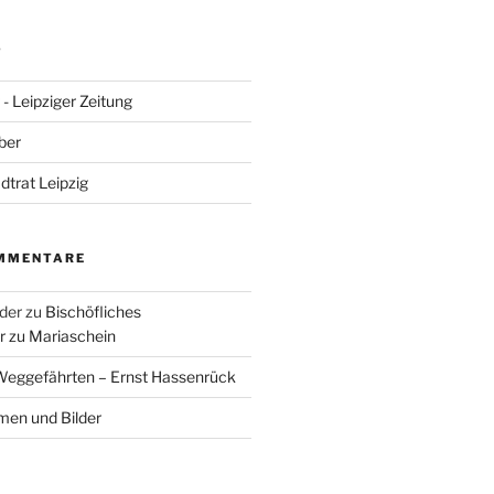
S
- Leipziger Zeitung
ber
adtrat Leipzig
MMENTARE
der
zu
Bischöfliches
 zu Mariaschein
eggefährten – Ernst Hassenrück
en und Bilder