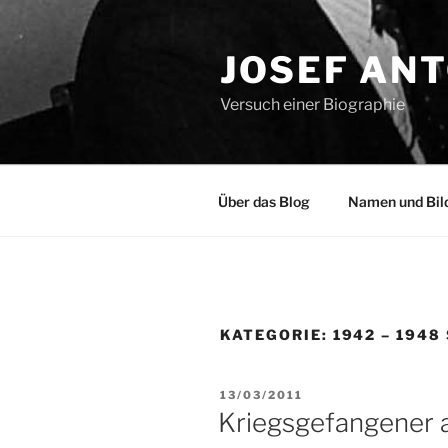
Zum
Inhalt
JOSEF AN
springen
Versuch einer Biographie
Über das Blog
Namen und Bil
KATEGORIE:
1942 – 194
VERÖFFENTLICHT
13/03/2011
AM
Kriegsgefangener 