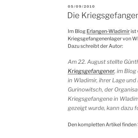
VERÖFFENTLICHT
05/09/2010
AM
Die Kriegsgefange
Im Blog
Erlangen-Wladimir
ist
Kriegsgefangenenlager von Wla
Dazu schreibt der Autor:
Am 22. August stellte Günt
Kriegsgefangener
, im Blog
in Wladimir, ihrer Lage und 
Gurinowitsch, der Organisa
Kriegsgefangene in Wladimi
gezeigt wurde, kann dazu
Den kompletten Artikel finden