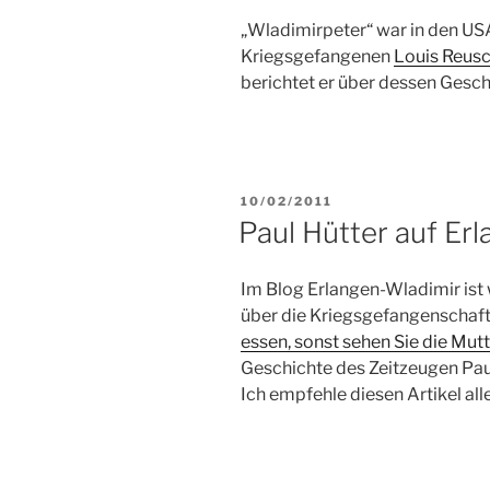
„Wladimirpeter“ war in den US
Kriegsgefangenen
Louis Reus
berichtet er über dessen Gesch
VERÖFFENTLICHT
10/02/2011
AM
Paul Hütter auf Er
Im Blog Erlangen-Wladimir ist 
über die Kriegsgefangenschaft 
essen, sonst sehen Sie die Mutt
Geschichte des Zeitzeugen Paul
Ich empfehle diesen Artikel all