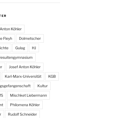
TER
Anton Köhler
e Fleyh
Dolmetscher
ichte
Gulag
HJ
Jesuitengymnasium
er
Josef Anton Köhler
Karl-Marx-Universität
KGB
egsgefangenschaft
Kultur
fS
Mischket Liebermann
nt
Philomena Köhler
r
Rudolf Schneider