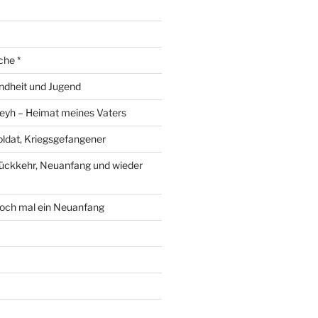
che *
ndheit und Jugend
eyh – Heimat meines Vaters
ldat, Kriegsgefangener
ückkehr, Neuanfang und wieder
och mal ein Neuanfang