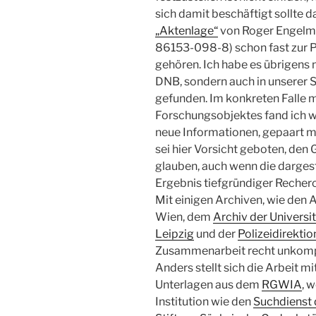
sich damit beschäftigt sollte 
„Aktenlage“
von Roger Engelm
86153-098-8) schon fast zur P
gehören. Ich habe es übrigens n
DNB, sondern auch in unserer 
gefunden. Im konkreten Falle 
Forschungsobjektes fand ich w
neue Informationen, gepaart mi
sei hier Vorsicht geboten, den
glauben, auch wenn die darges
Ergebnis tiefgründiger Recher
Mit einigen Archiven, wie den 
Wien, dem
Archiv der Universit
Leipzig
und der
Polizeidirekti
Zusammenarbeit recht unkompl
Anders stellt sich die Arbeit m
Unterlagen aus dem
RGWIA
, 
Institution wie den
Suchdienst 