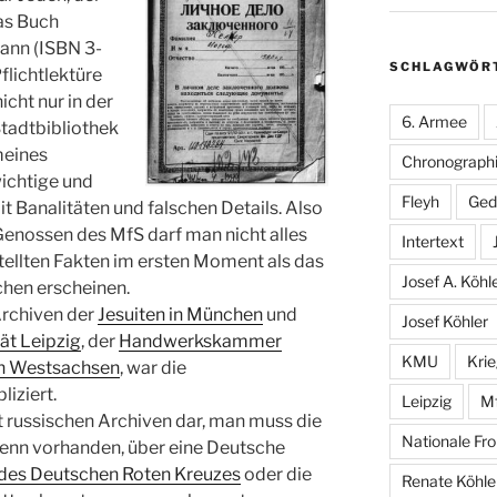
das Buch
ann (ISBN 3-
SCHLAGWÖR
flichtlektüre
icht nur in der
6. Armee
Stadtbibliothek
meines
Chronographi
ichtige und
Fleyh
Ged
t Banalitäten und falschen Details. Also
 Genossen des MfS darf man nicht alles
Intertext
tellten Fakten im ersten Moment als das
Josef A. Köhl
chen erscheinen.
Archiven der
Jesuiten in München
und
Josef Köhler
ät Leipzig
, der
Handwerkskammer
KMU
Kri
on Westsachsen
, war die
iziert.
Leipzig
M
it russischen Archiven dar, man muss die
Nationale Fro
wenn vorhanden, über eine Deutsche
des Deutschen Roten Kreuzes
oder die
Renate Köhle