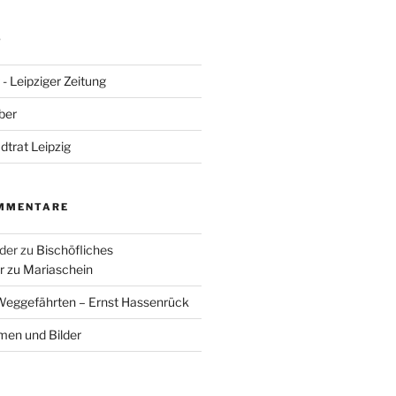
S
- Leipziger Zeitung
ber
adtrat Leipzig
MMENTARE
der
zu
Bischöfliches
 zu Mariaschein
eggefährten – Ernst Hassenrück
en und Bilder