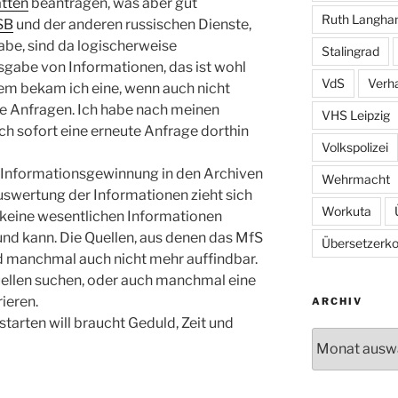
ätten
beantragen, was aber gut
Ruth Langh
SB
und der anderen russischen Dienste,
abe, sind da logischerweise
Stalingrad
sgabe von Informationen, das ist wohl
VdS
Verh
em bekam ich eine, wenn auch nicht
ne Anfragen. Ich habe nach meinen
VHS Leipzig
ch sofort eine erneute Anfrage dorthin
Volkspolizei
der Informationsgewinnung in den Archiven
Wehrmacht
Auswertung der Informationen zieht sich
Workuta
h keine wesentlichen Informationen
 und kann. Die Quellen, aus denen das MfS
Übersetzerkol
 manchmal auch nicht mehr auffindbar.
ellen suchen, oder auch manchmal eine
ieren.
ARCHIV
starten will braucht Geduld, Zeit und
Archiv