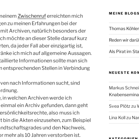
MEINE BLOG
meinem
Zwischenruf
erreichten mich
en zu meinen Erfahrungen bei der
Thomas Köhler 
 mit Archiven, natürlich besonders der
 Ich möchte an dieser Stelle darauf kurz
Reden wir darü
en, da jeder Fall aber einzigartig ist,
Als Pirat im St
änke ich mich auf allgemeine Aussagen.
taillierte Informationen sollte man sich
n entsprechenden Stellen in Verbindung
NEUESTE KO
iven nach Informationen sucht, sind
Markus Schnei
ordnung.
Knabenseminar
e, in welchen Archiven werde ich
t einmal ein Archiv gefunden, dann geht
Svea Plötz
zu
W
ersönlichkeitsrechte, also muss ich
Lina Koll
zu
Nam
t bin die Akten einzusehen, zum Beispiel
ndtschaftsgrades und den Nachweis,
r mehr als 10 Jahren verstorben ist.
KATEGORIEN