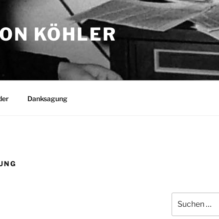
TON KÖHLER
der
Danksagung
UNG
Suchen
nach: