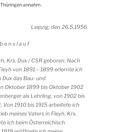
n Thüringen annahm.
Leipzig, den 26.5.1956
b e n s l a u f
eyh, Krs. Dux / CSR geboren. Nach
Fleyh von 1891 – 1899 erlernte ich
n Dux das Bau- und
on Oktober 1899 bis Oktober 1902
enberger als Lehrling, von 1902 bis
t. Von 1910 bis 1915 arbeitete ich
rieb meines Vaters in Fleyh, Krs.
nte ich beim Österreichisch
r 1919 eröffnete ich meine