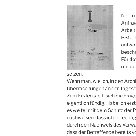
Nach 
Anfrag
Arbeit
BStU
.
antwort
beschr
Für de
mit de
setzen.
Wenn man, wie ich, in den Arch
Überraschungen an der Tages
Zum Ersten stellt sich die Frag
eigentlich fündig. Habe ich ers
es weiter mit dem Schutz der P
nachweisen, dass ich berechtig
durch den Nachweis des Verwa
dass der Betreffende bereits vo