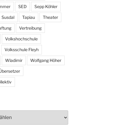
ammer
SED
Sepp Köhler
Susdal
Tapiau
Theater
aftung
Vertreibung
Volkshochschule
Volksschule Fleyh
Wladimir
Wolfgang Höher
Übersetzer
lektiv