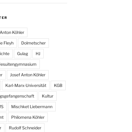
TER
Anton Köhler
e Fleyh
Dolmetscher
ichte
Gulag
HJ
Jesuitengymnasium
er
Josef Anton Köhler
Karl-Marx-Universität
KGB
egsgefangenschaft
Kultur
fS
Mischket Liebermann
nt
Philomena Köhler
r
Rudolf Schneider