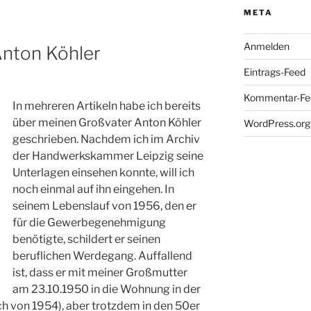
META
Anmelden
Anton Köhler
Eintrags-Feed
Kommentar-Fe
In mehreren Artikeln habe ich bereits
über meinen Großvater Anton Köhler
WordPress.org
geschrieben. Nachdem ich im Archiv
der Handwerkskammer Leipzig seine
Unterlagen einsehen konnte, will ich
noch einmal auf ihn eingehen. In
seinem Lebenslauf von 1956, den er
für die Gewerbegenehmigung
benötigte, schildert er seinen
beruflichen Werdegang. Auffallend
ist, dass er mit meiner Großmutter
am 23.10.1950 in die Wohnung in der
h von 1954), aber trotzdem in den 50er