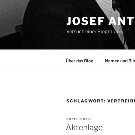
Zum
Inhalt
JOSEF AN
springen
Versuch einer Biographie
Über das Blog
Namen und Bil
SCHLAGWORT:
VERTREIB
VERÖFFENTLICHT
10/11/2010
AM
Aktenlage