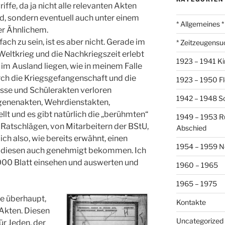
fe, da ja nicht alle relevanten Akten
, sondern eventuell auch unter einem
* Allgemeines *
r Ähnlichem.
fach zu sein, ist es aber nicht. Gerade im
* Zeitzeugensu
 Weltkrieg und die Nachkriegszeit erlebt
1923 – 1941 Ki
 im Ausland liegen, wie in meinem Falle
rch die Kriegsgefangenschaft und die
1923 – 1950 Fl
sse und Schülerakten verloren
1942 – 1948 So
genenakten, Wehrdienstakten,
lt und es gibt natürlich die „berühmten“
1949 – 1953 R
 Ratschlägen, von Mitarbeitern der BStU,
Abschied
ich also, wie bereits erwähnt, einen
1954 – 1959 N
d diesen auch genehmigt bekommen. Ich
3000 Blatt einsehen und auswerten und
1960 – 1965
1965 – 1975
te überhaupt,
Kontakte
-Akten. Diesen
Uncategorized
für Jeden, der