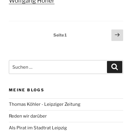
Wolfgang Höher
Seitennummerierung
Näch
Seite
1
Seit
der
Beiträge
Suchen
Suche
nach:
MEINE BLOGS
Thomas Köhler - Leipziger Zeitung
Reden wir darüber
Als Pirat im Stadtrat Leipzig