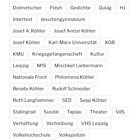
Dolmetscher
Fleyh
Gedichte
Gulag
HJ
Intertext
Jesuitengymnasium
Josef A. Köhler
Josef Anton Köhler
Josef Köhler
Karl-Marx-Universität
KGB
KMU
Kriegsgefangenschaft
Kultur
Leipzig
MfS
Mischket Liebermann
Nationale Front
Philomena Köhler
Renate Köhler
Rudolf Schneider
Ruth Langhammer
SED
Sepp Köhler
Stalingrad
Susdal
Tapiau
Theater
VdS
Verhaftung
Vertreibung
VHS Leipzig
Volkshochschule
Volkspolizei