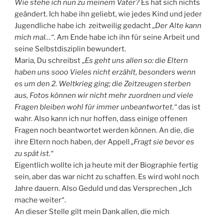
Wie stehe ich nun zu meinem Vater?
Es hat sich nichts
geändert. Ich habe ihn geliebt, wie jedes Kind und jeder
Jugendliche habe ich zeitweilig gedacht
„Der Alte kann
mich mal…“
. Am Ende habe ich ihn für seine Arbeit und
seine Selbstdisziplin bewundert.
Maria, Du schreibst „
Es geht uns allen so: die Eltern
haben uns sooo Vieles nicht erzählt, besonders wenn
es um den 2. Weltkrieg ging; die Zeitzeugen sterben
aus, Fotos können wir nicht mehr zuordnen und viele
Fragen bleiben wohl für immer unbeantwortet.“
das ist
wahr. Also kann ich nur hoffen, dass einige offenen
Fragen noch beantwortet werden können. An die, die
ihre Eltern noch haben, der Appell
„Fragt sie bevor es
zu spät ist.“
Eigentlich wollte ich ja heute mit der Biographie fertig
sein, aber das war nicht zu schaffen. Es wird wohl noch
Jahre dauern. Also Geduld und das Versprechen „Ich
mache weiter“.
An dieser Stelle gilt mein Dank allen, die mich