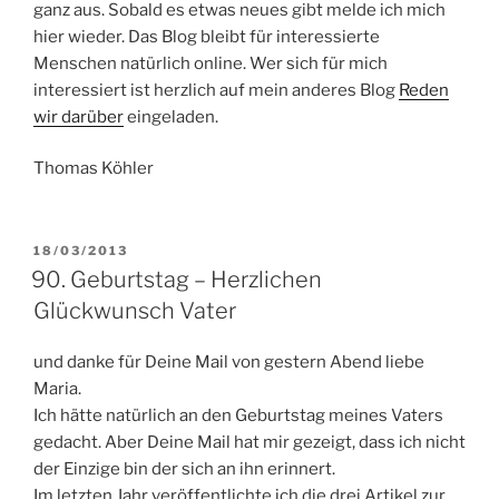
ganz aus. Sobald es etwas neues gibt melde ich mich
hier wieder. Das Blog bleibt für interessierte
Menschen natürlich online. Wer sich für mich
interessiert ist herzlich auf mein anderes Blog
Reden
wir darüber
eingeladen.
Thomas Köhler
VERÖFFENTLICHT
18/03/2013
AM
90. Geburtstag – Herzlichen
Glückwunsch Vater
und danke für Deine Mail von gestern Abend liebe
Maria.
Ich hätte natürlich an den Geburtstag meines Vaters
gedacht. Aber Deine Mail hat mir gezeigt, dass ich nicht
der Einzige bin der sich an ihn erinnert.
Im letzten Jahr veröffentlichte ich die drei Artikel zur