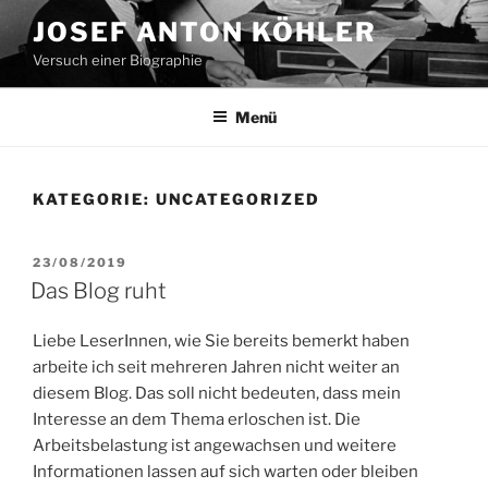
Zum
JOSEF ANTON KÖHLER
Inhalt
Versuch einer Biographie
springen
Menü
KATEGORIE:
UNCATEGORIZED
VERÖFFENTLICHT
23/08/2019
AM
Das Blog ruht
Liebe LeserInnen, wie Sie bereits bemerkt haben
arbeite ich seit mehreren Jahren nicht weiter an
diesem Blog. Das soll nicht bedeuten, dass mein
Interesse an dem Thema erloschen ist. Die
Arbeitsbelastung ist angewachsen und weitere
Informationen lassen auf sich warten oder bleiben