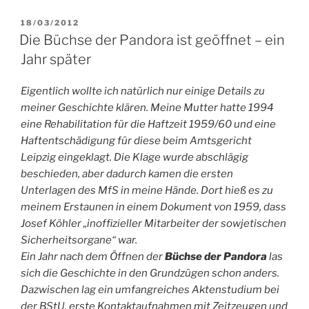
VERÖFFENTLICHT
18/03/2012
AM
Die Büchse der Pandora ist geöffnet – ein
Jahr später
Eigentlich wollte ich natürlich nur einige Details zu
meiner Geschichte klären. Meine Mutter hatte 1994
eine Rehabilitation für die Haftzeit 1959/60 und eine
Haftentschädigung für diese beim Amtsgericht
Leipzig eingeklagt. Die Klage wurde abschlägig
beschieden, aber dadurch kamen die ersten
Unterlagen des MfS in meine Hände. Dort hieß es zu
meinem Erstaunen in einem Dokument von 1959, dass
Josef Köhler „inoffizieller Mitarbeiter der sowjetischen
Sicherheitsorgane“ war.
Ein Jahr nach dem Öffnen der
Büchse der Pandora
las
sich die Geschichte in den Grundzügen schon anders.
Dazwischen lag ein umfangreiches Aktenstudium bei
der BStU, erste Kontaktaufnahmen mit Zeitzeugen und