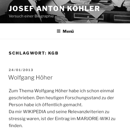
Zum
JOSEF ANTON KÖHLER
Inhalt
Versuch einer Biographie
springen
Menü
SCHLAGWORT:
KGB
VERÖFFENTLICHT
24/01/2013
AM
Wolfgang Höher
Zum Thema Wolfgang Höher habe ich schon einmal
geschrieben. Den heutigen Forschungsstand zu der
Person habe ich öffentlich gemacht.
Da mir WIKIPEDIA und seine Relevanzkriterien zu
stressig waren, ist der Eintrag im MARJORIE-WIKI zu
finden.