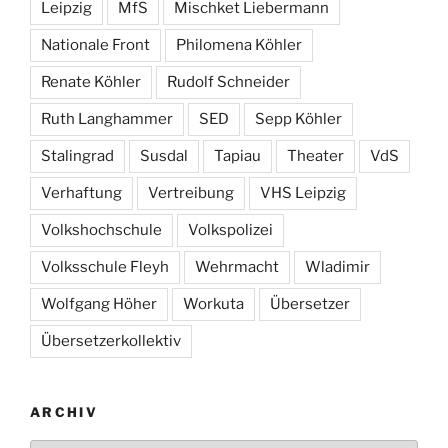
Leipzig
MfS
Mischket Liebermann
Nationale Front
Philomena Köhler
Renate Köhler
Rudolf Schneider
Ruth Langhammer
SED
Sepp Köhler
Stalingrad
Susdal
Tapiau
Theater
VdS
Verhaftung
Vertreibung
VHS Leipzig
Volkshochschule
Volkspolizei
Volksschule Fleyh
Wehrmacht
Wladimir
Wolfgang Höher
Workuta
Übersetzer
Übersetzerkollektiv
ARCHIV