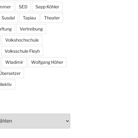
ammer
SED
Sepp Köhler
Susdal
Tapiau
Theater
aftung
Vertreibung
Volkshochschule
Volksschule Fleyh
Wladimir
Wolfgang Höher
Übersetzer
lektiv