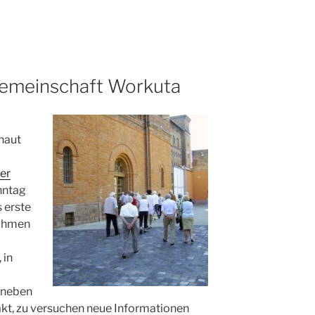
gemeinschaft Workuta
haut
er
nntag
 erste
Rahmen
 in
, neben
kt, zu versuchen neue Informationen