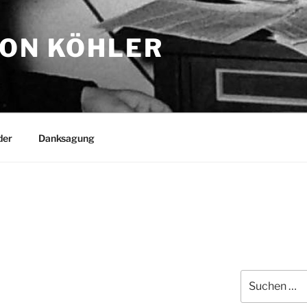
TON KÖHLER
der
Danksagung
Suchen
nach: