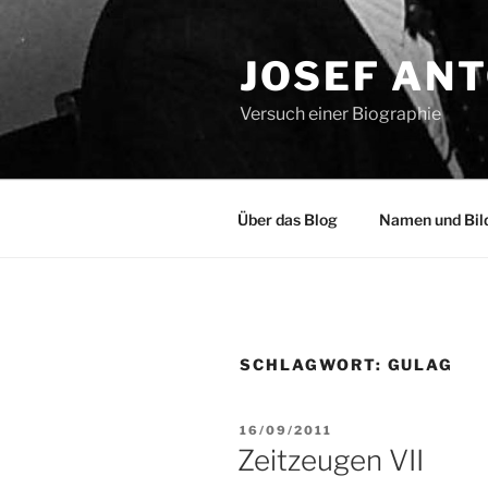
Zum
Inhalt
JOSEF AN
springen
Versuch einer Biographie
Über das Blog
Namen und Bil
SCHLAGWORT:
GULAG
VERÖFFENTLICHT
16/09/2011
AM
Zeitzeugen VII