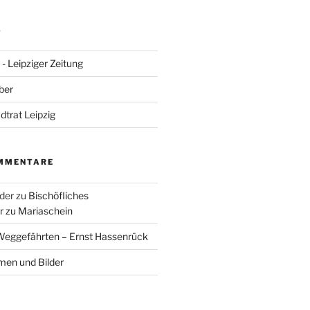
S
- Leipziger Zeitung
ber
adtrat Leipzig
MMENTARE
der
zu
Bischöfliches
 zu Mariaschein
eggefährten – Ernst Hassenrück
en und Bilder