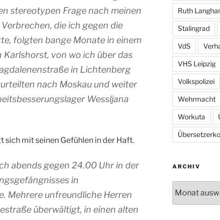
en stereotypen Frage nach meinen
Ruth Langh
Verbrechen, die ich gegen die
Stalingrad
te, folgten bange Monate in einem
VdS
Verh
Karlshorst, von wo ich über das
VHS Leipzig
agdalenenstraße in Lichtenberg
Volkspolizei
rteilten nach Moskau und weiter
rbeitsbesserungslager Wessljana
Wehrmacht
Workuta
Übersetzerkol
 sich mit seinen Gefühlen in der Haft.
s ich abends gegen 24.00 Uhr in der
ARCHIV
ungsgefängnisses in
Archiv
. Mehrere unfreundliche Herren
straße überwältigt, in einen alten