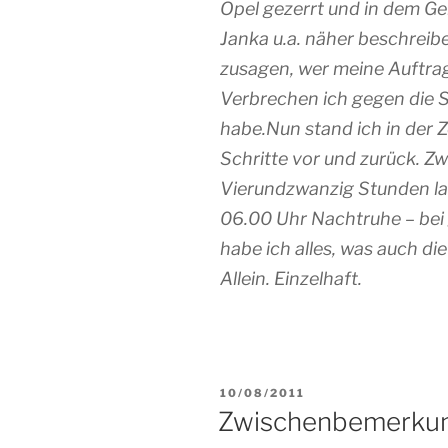
Opel gezerrt und in dem Ge
Janka u.a. näher beschreib
zusagen, wer meine Auftra
Verbrechen ich gegen die 
habe.Nun stand ich in der Ze
Schritte vor und zurück. Zwe
Vierundzwanzig Stunden lan
06.00 Uhr Nachtruhe – bei
habe ich alles, was auch d
Allein. Einzelhaft.
VERÖFFENTLICHT
10/08/2011
AM
Zwischenbemerku