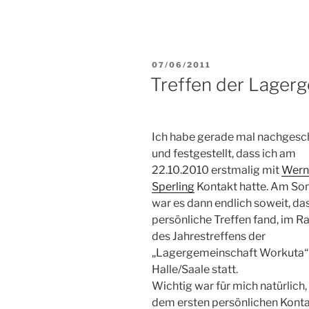
VERÖFFENTLICHT
07/06/2011
AM
Treffen der Lager
Ich habe gerade mal nachgesc
und festgestellt, dass ich am
22.10.2010 erstmalig mit
Wern
Sperling
Kontakt hatte. Am So
war es dann endlich soweit, das
persönliche Treffen fand, im 
des Jahrestreffens der
„Lagergemeinschaft Workuta“,
Halle/Saale statt.
Wichtig war für mich natürlich
dem ersten persönlichen Konta