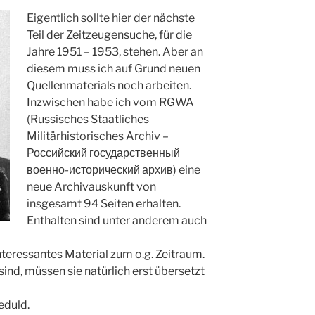
Eigentlich sol
lte hier der nächste
Teil der Zeitzeugensuche, für die
Jahre 1951 – 1953, stehen. Aber an
diesem muss ich auf Grund neuen
Quellenmaterials noch arbeiten.
Inzwischen habe ich vom RGWA
(Russisches Staatliches
Militärhistorisches Archiv –
Российский государственный
военно-исторический архив) eine
neue Archivauskunft von
insgesamt 94 Seiten erhalten.
Enthalten sind unter anderem auch
teressantes Material zum o.g. Zeitraum.
ind, müssen sie natürlich erst übersetzt
eduld.