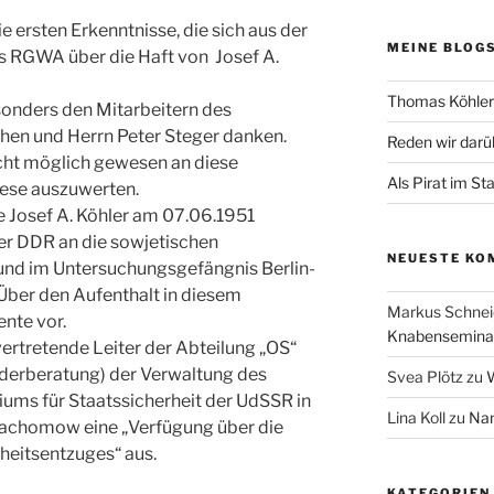
e ersten Erkenntnisse, die sich aus der
MEINE BLOG
s RGWA über die Haft von Josef A.
Thomas Köhler 
sonders den Mitarbeitern des
hen und Herrn Peter Steger danken.
Reden wir darü
icht möglich gewesen an diese
Als Pirat im St
iese auszuwerten.
e Josef A. Köhler am 07.06.1951
er DDR an die sowjetischen
NEUESTE KO
und im Untersuchungsgefängnis Berlin-
Über den Aufenthalt in diesem
Markus Schnei
nte vor.
Knabenseminar
vertretende Leiter der Abteilung „OS“
derberatung) der Verwaltung des
Svea Plötz
zu
W
iums für Staatssicherheit der UdSSR in
Lina Koll
zu
Nam
Pachomow eine „Verfügung über die
heitsentzuges“ aus.
KATEGORIEN