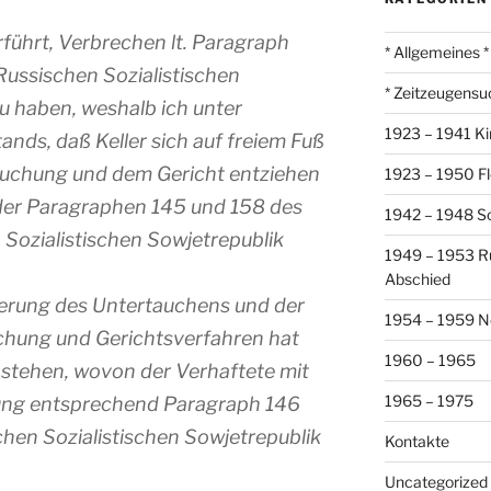
erführt, Verbrechen lt. Paragraph
* Allgemeines *
Russischen Sozialistischen
* Zeitzeugensu
u haben, weshalb ich unter
1923 – 1941 Ki
nds, daß Keller sich auf freiem Fuß
suchung und dem Gericht entziehen
1923 – 1950 Fl
der Paragraphen 145 und 158 des
1942 – 1948 So
 Sozialistischen Sowjetrepublik
1949 – 1953 R
Abschied
erung des Untertauchens und der
1954 – 1959 N
hung und Gerichtsverfahren hat
1960 – 1965
u stehen, wovon der Verhaftete mit
1965 – 1975
gung entsprechend Paragraph 146
chen Sozialistischen Sowjetrepublik
Kontakte
Uncategorized