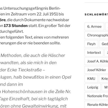
das Untersuchungsgefängnis Berlin-
den im Zeitraum vom 22. Juli 1951 bis
SCHLAGWÖR
öre
, die durch Dokumente nachweisbar
von
173 Stunden
statt. Ein großer Teil der
6. Armee
durchgeführt.
Chronographi
den folgenden Text, eines von mehreren
erungen die er nie beenden sollte.
Fleyh
Ged
Intertext
 Methoden, die auch die Häscher
Josef A. Köhl
wandten, als sie mich in den
der Ecke Tieckstraße –
Josef Köhler
ugen, halb bewußtlos in einen Opel
KMU
Kri
 und dann im
Leipzig
M
 Hohenschönhausen in die Zelle Nr.
Nationale Fro
age Einzelhaft, bei sich tagtäglich
Renate Köhle
ören ohne Gewalteinwirkung, mit