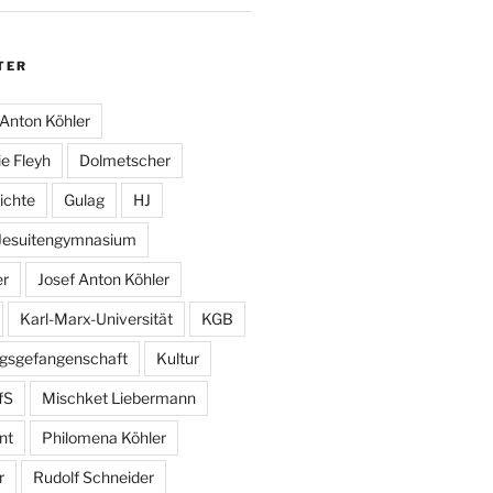
TER
Anton Köhler
e Fleyh
Dolmetscher
ichte
Gulag
HJ
Jesuitengymnasium
er
Josef Anton Köhler
Karl-Marx-Universität
KGB
egsgefangenschaft
Kultur
fS
Mischket Liebermann
nt
Philomena Köhler
r
Rudolf Schneider