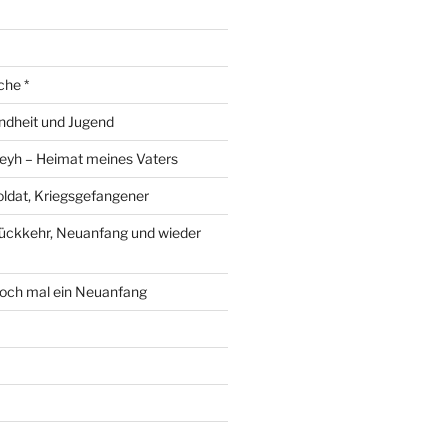
che *
ndheit und Jugend
eyh – Heimat meines Vaters
ldat, Kriegsgefangener
ückkehr, Neuanfang und wieder
och mal ein Neuanfang