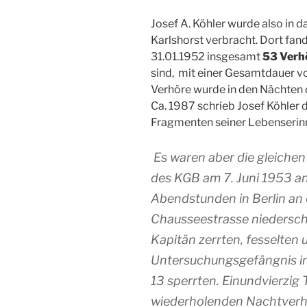
Josef A. Köhler wurde also in 
Karlshorst verbracht. Dort fan
31.01.1952 insgesamt
53 Verh
sind, mit einer Gesamtdauer 
Verhöre wurde in den Nächten 
Ca. 1987 schrieb Josef Köhler 
Fragmenten seiner Lebenserinn
Es waren aber die gleichen
des KGB am 7. Juni 1953 an
Abendstunden in Berlin an 
Chausseestrasse niederschl
Kapitän zerrten, fesselten
Untersuchungsgefängnis in
13 sperrten. Einundvierzig T
wiederholenden Nachtverh