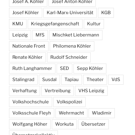
Josef A. Köhler
Josef Anton Köhler
Josef Köhler
Karl-Marx-Universität
KGB
KMU
Kriegsgefangenschaft
Kultur
Leipzig
MfS
Mischket Liebermann
Nationale Front
Philomena Köhler
Renate Köhler
Rudolf Schneider
Ruth Langhammer
SED
Sepp Köhler
Stalingrad
Susdal
Tapiau
Theater
VdS
Verhaftung
Vertreibung
VHS Leipzig
Volkshochschule
Volkspolizei
Volksschule Fleyh
Wehrmacht
Wladimir
Wolfgang Höher
Workuta
Übersetzer