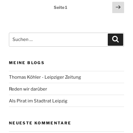
Seitennummerierung
Näch
Seite
1
Seit
der
Beiträge
Suchen
Suche
nach:
MEINE BLOGS
Thomas Köhler - Leipziger Zeitung
Reden wir darüber
Als Pirat im Stadtrat Leipzig
NEUESTE KOMMENTARE