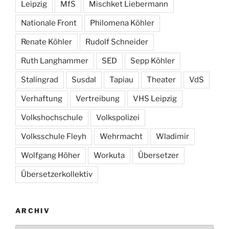
Leipzig
MfS
Mischket Liebermann
Nationale Front
Philomena Köhler
Renate Köhler
Rudolf Schneider
Ruth Langhammer
SED
Sepp Köhler
Stalingrad
Susdal
Tapiau
Theater
VdS
Verhaftung
Vertreibung
VHS Leipzig
Volkshochschule
Volkspolizei
Volksschule Fleyh
Wehrmacht
Wladimir
Wolfgang Höher
Workuta
Übersetzer
Übersetzerkollektiv
ARCHIV