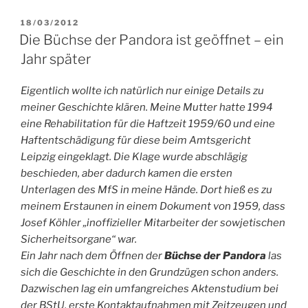
VERÖFFENTLICHT
18/03/2012
AM
Die Büchse der Pandora ist geöffnet – ein
Jahr später
Eigentlich wollte ich natürlich nur einige Details zu
meiner Geschichte klären. Meine Mutter hatte 1994
eine Rehabilitation für die Haftzeit 1959/60 und eine
Haftentschädigung für diese beim Amtsgericht
Leipzig eingeklagt. Die Klage wurde abschlägig
beschieden, aber dadurch kamen die ersten
Unterlagen des MfS in meine Hände. Dort hieß es zu
meinem Erstaunen in einem Dokument von 1959, dass
Josef Köhler „inoffizieller Mitarbeiter der sowjetischen
Sicherheitsorgane“ war.
Ein Jahr nach dem Öffnen der
Büchse der Pandora
las
sich die Geschichte in den Grundzügen schon anders.
Dazwischen lag ein umfangreiches Aktenstudium bei
der BStU, erste Kontaktaufnahmen mit Zeitzeugen und