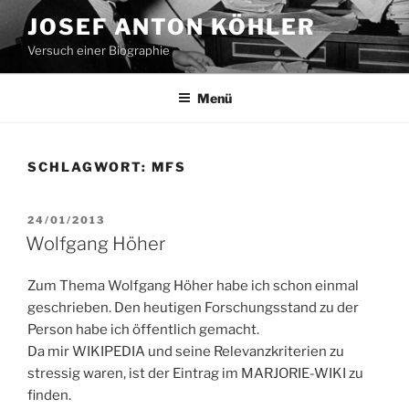
Zum
JOSEF ANTON KÖHLER
Inhalt
Versuch einer Biographie
springen
Menü
SCHLAGWORT:
MFS
VERÖFFENTLICHT
24/01/2013
AM
Wolfgang Höher
Zum Thema Wolfgang Höher habe ich schon einmal
geschrieben. Den heutigen Forschungsstand zu der
Person habe ich öffentlich gemacht.
Da mir WIKIPEDIA und seine Relevanzkriterien zu
stressig waren, ist der Eintrag im MARJORIE-WIKI zu
finden.