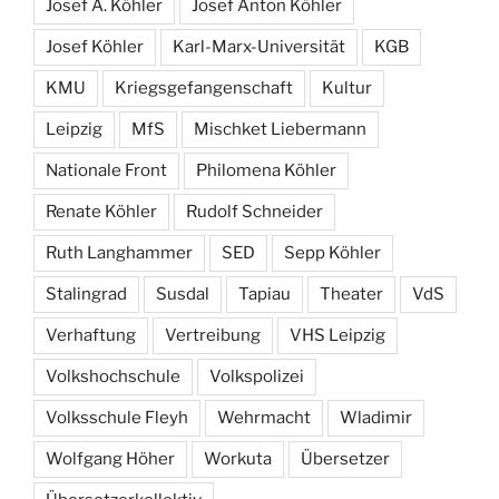
Josef A. Köhler
Josef Anton Köhler
Josef Köhler
Karl-Marx-Universität
KGB
KMU
Kriegsgefangenschaft
Kultur
Leipzig
MfS
Mischket Liebermann
Nationale Front
Philomena Köhler
Renate Köhler
Rudolf Schneider
Ruth Langhammer
SED
Sepp Köhler
Stalingrad
Susdal
Tapiau
Theater
VdS
Verhaftung
Vertreibung
VHS Leipzig
Volkshochschule
Volkspolizei
Volksschule Fleyh
Wehrmacht
Wladimir
Wolfgang Höher
Workuta
Übersetzer