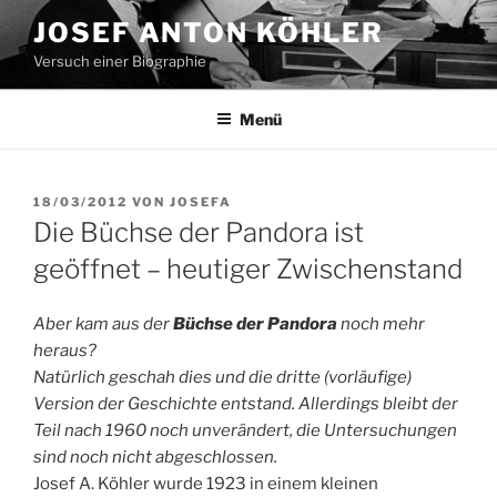
Zum
JOSEF ANTON KÖHLER
Inhalt
Versuch einer Biographie
springen
Menü
VERÖFFENTLICHT
18/03/2012
VON
JOSEFA
AM
Die Büchse der Pandora ist
geöffnet – heutiger Zwischenstand
Aber kam aus der
Büchse der Pandora
noch mehr
heraus?
Natürlich geschah dies und die dritte (vorläufige)
Version der Geschichte entstand. Allerdings bleibt der
Teil nach 1960 noch unverändert, die Untersuchungen
sind noch nicht abgeschlossen.
Josef A. Köhler wurde 1923 in einem kleinen