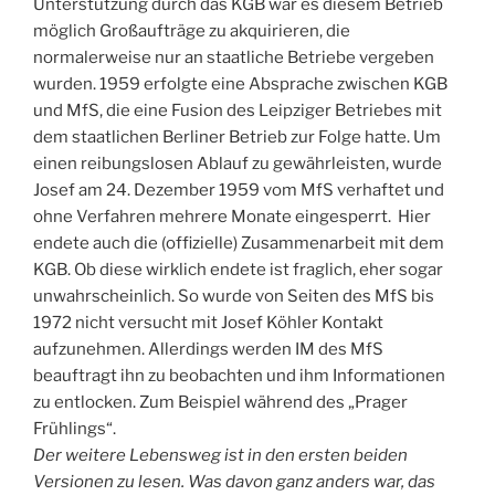
Unterstützung durch das KGB war es diesem Betrieb
möglich Großaufträge zu akquirieren, die
normalerweise nur an staatliche Betriebe vergeben
wurden. 1959 erfolgte eine Absprache zwischen KGB
und MfS, die eine Fusion des Leipziger Betriebes mit
dem staatlichen Berliner Betrieb zur Folge hatte. Um
einen reibungslosen Ablauf zu gewährleisten, wurde
Josef am 24. Dezember 1959 vom MfS verhaftet und
ohne Verfahren mehrere Monate eingesperrt. Hier
endete auch die (offizielle) Zusammenarbeit mit dem
KGB. Ob diese wirklich endete ist fraglich, eher sogar
unwahrscheinlich. So wurde von Seiten des MfS bis
1972 nicht versucht mit Josef Köhler Kontakt
aufzunehmen. Allerdings werden IM des MfS
beauftragt ihn zu beobachten und ihm Informationen
zu entlocken. Zum Beispiel während des „Prager
Frühlings“.
Der weitere Lebensweg ist in den ersten beiden
Versionen zu lesen. Was davon ganz anders war, das