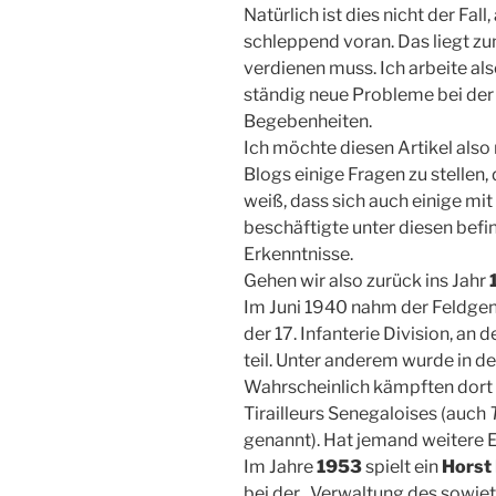
Natürlich ist dies nicht der Fa
schleppend voran. Das liegt zu
verdienen muss. Ich arbeite als
ständig neue Probleme bei der
Begebenheiten.
Ich möchte diesen Artikel als
Blogs einige Fragen zu stellen,
weiß, dass sich auch einige m
beschäftigte unter diesen befi
Erkenntnisse.
Gehen wir also zurück ins Jahr
Im Juni 1940 nahm der Feldgen
der 17. Infanterie Division, an
teil. Unter anderem wurde in 
Wahrscheinlich kämpften dort
Tirailleurs Senegaloises (auch
genannt). Hat jemand weitere 
Im Jahre
1953
spielt ein
Horst 
bei der „Verwaltung des sowje