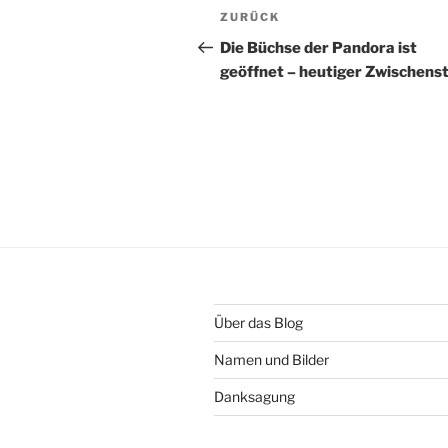
Beitragsnavigation
Vorheriger
ZURÜCK
Beitrag
Die Büchse der Pandora ist
geöffnet – heutiger Zwischens
Über das Blog
Namen und Bilder
Danksagung