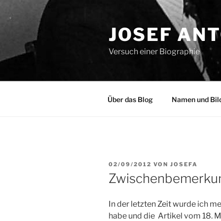
Zum
Inhalt
JOSEF AN
springen
Versuch einer Biographie
Über das Blog
Namen und Bil
VERÖFFENTLICHT
02/09/2012
VON
JOSEFA
AM
Zwischenbemerku
In der letzten Zeit wurde ich 
habe und die Artikel vom 18. M