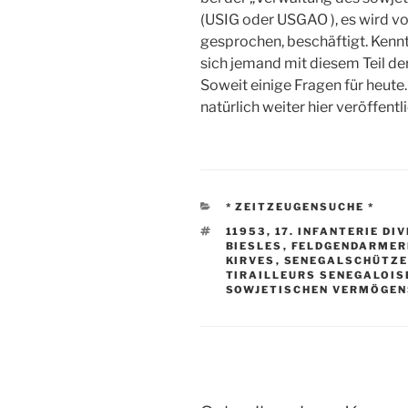
(USIG oder USGAO ), es wird von
gesprochen, beschäftigt. Kenn
sich jemand mit diesem Teil 
Soweit einige Fragen für heute
natürlich weiter hier veröffentl
KATEGORIEN
* ZEITZEUGENSUCHE *
SCHLAGWÖRTER
11953
,
17. INFANTERIE DI
BIESLES
,
FELDGENDARMERI
KIRVES
,
SENEGALSCHÜTZ
TIRAILLEURS SENEGALOIS
SOWJETISCHEN VERMÖGEN