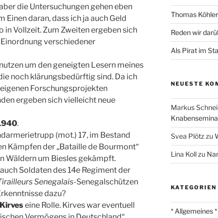
ll, aber die Untersuchungen gehen eben
Thomas Köhler 
m Einen daran, dass ich ja auch Geld
o in Vollzeit. Zum Zweiten ergeben sich
Reden wir darü
 Einordnung verschiedener
Als Pirat im St
o nutzen um den geneigten Lesern meines
 die noch klärungsbedürftig sind. Da ich
NEUESTE KO
it eigenen Forschungsprojekten
nden ergeben sich vielleicht neue
Markus Schnei
Knabenseminar
1940
.
darmerietrupp (mot.) 17, im Bestand
Svea Plötz
zu
W
 den Kämpfen der „Bataille de Bourmont“
Lina Koll
zu
Nam
den Wäldern um Biesles gekämpft.
 auch Soldaten des 14e Regiment der
Tirailleurs Senegalais-
Senegalschützen
KATEGORIEN
Erkenntnisse dazu?
Kirves
eine Rolle. Kirves war eventuell
* Allgemeines *
tischen Vermögens in Deutschland“