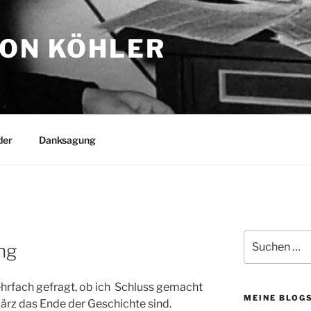
TON KÖHLER
der
Danksagung
Suchen
ng
nach:
mehrfach gefragt, ob ich Schluss gemacht
MEINE BLOG
ärz das Ende der Geschichte sind.