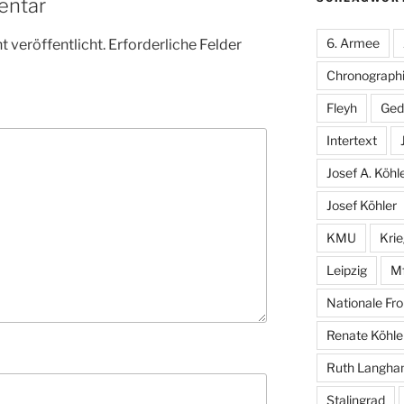
entar
6. Armee
 veröffentlicht.
Erforderliche Felder
Chronographi
Fleyh
Ged
Intertext
Josef A. Köhl
Josef Köhler
KMU
Kri
Leipzig
M
Nationale Fro
Renate Köhle
Ruth Langh
Stalingrad