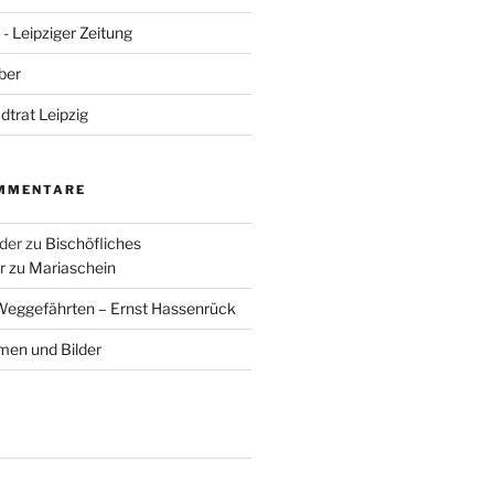
- Leipziger Zeitung
ber
adtrat Leipzig
MMENTARE
der
zu
Bischöfliches
 zu Mariaschein
eggefährten – Ernst Hassenrück
en und Bilder