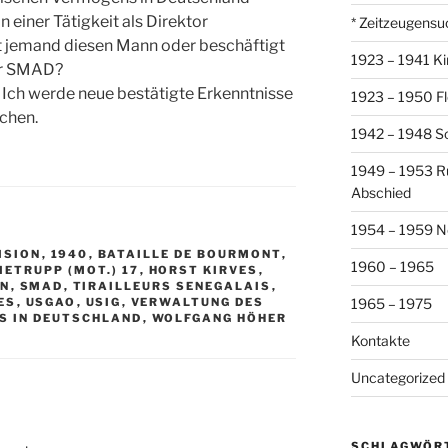
 einer Tätigkeit als Direktor
* Zeitzeugensu
t jemand diesen Mann oder beschäftigt
1923 – 1941 Ki
der SMAD?
. Ich werde neue bestätigte Erkenntnisse
1923 – 1950 Fl
ichen.
1942 – 1948 So
1949 – 1953 R
Abschied
1954 – 1959 N
VISION
,
1940
,
BATAILLE DE BOURMONT
,
1960 – 1965
ETRUPP (MOT.) 17
,
HORST KIRVES
,
EN
,
SMAD
,
TIRAILLEURS SENEGALAIS
,
ES
,
USGAO
,
USIG
,
VERWALTUNG DES
1965 – 1975
S IN DEUTSCHLAND
,
WOLFGANG HÖHER
Kontakte
Uncategorized
SCHLAGWÖR