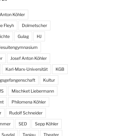
Anton Köhler
e Fleyh
Dolmetscher
ichte
Gulag
HJ
Jesuitengymnasium
er
Josef Anton Köhler
Karl-Marx-Universität
KGB
egsgefangenschaft
Kultur
fS
Mischket Liebermann
nt
Philomena Köhler
r
Rudolf Schneider
ammer
SED
Sepp Köhler
Susdal
Tapiau
Theater