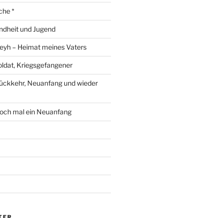
che *
ndheit und Jugend
eyh – Heimat meines Vaters
ldat, Kriegsgefangener
ückkehr, Neuanfang und wieder
och mal ein Neuanfang
TER