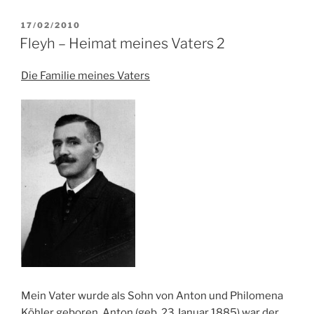
VERÖFFENTLICHT
17/02/2010
AM
Fleyh – Heimat meines Vaters 2
Die Familie meines Vaters
Mein Vater wurde als Sohn von Anton und Philomena
Köhler geboren. Anton (geb. 23.Januar 1885) war der