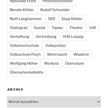
Nationale Front
Philomena Köhler
Renate Köhler
Rudolf Schneider
Ruth Langhammer
SED
Sepp Köhler
Stalingrad
Susdal
Tapiau
Theater
VdS
Verhaftung
Vertreibung
VHS Leipzig
Volkshochschule
Volkspolizei
Volksschule Fleyh
Wehrmacht
Wladimir
Wolfgang Höher
Workuta
Übersetzer
Übersetzerkollektiv
ARCHIV
Archiv