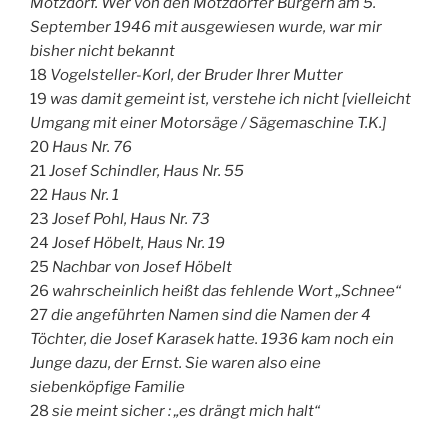
Motzdorf. Wer von den Motzdorfer Bürgern am 5.
September 1946 mit ausgewiesen wurde, war mir
bisher nicht bekannt
18
Vogelsteller-Korl, der Bruder Ihrer Mutter
19
was damit gemeint ist, verstehe ich nicht [vielleicht
Umgang mit einer Motorsäge / Sägemaschine T.K.]
20
Haus Nr. 76
21
Josef Schindler, Haus Nr. 55
22
Haus Nr. 1
23
Josef Pohl, Haus Nr. 73
24
Josef Höbelt, Haus Nr. 19
25
Nachbar von Josef Höbelt
26
wahrscheinlich heißt das fehlende Wort „Schnee“
27
die angeführten Namen sind die Namen der 4
Töchter, die Josef Karasek hatte. 1936 kam noch ein
Junge dazu, der Ernst. Sie waren also eine
siebenköpfige Familie
28
sie meint sicher : „es drängt mich halt“