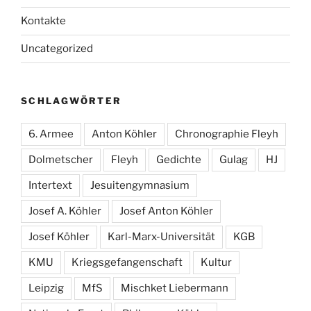
Kontakte
Uncategorized
SCHLAGWÖRTER
6. Armee
Anton Köhler
Chronographie Fleyh
Dolmetscher
Fleyh
Gedichte
Gulag
HJ
Intertext
Jesuitengymnasium
Josef A. Köhler
Josef Anton Köhler
Josef Köhler
Karl-Marx-Universität
KGB
KMU
Kriegsgefangenschaft
Kultur
Leipzig
MfS
Mischket Liebermann