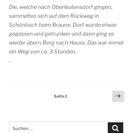
Die, welche nach Oberleutensdorf gingen,
sammelten sich auf dem Rückweg in
Schönbach beim Braune. Dort wurde etwas
gegessen und getrunken und dann ging es
wieder übern Berg nach Hause. Das war immer
ein Weg von ca. 3 Stunden.
…
Seitennummerierung
Näch
Seite
1
Seit
der
Beiträge
Suchen
Suche
nach: