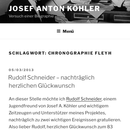
Zum
JOSEF ANTON KÖHLER
Inhalt
Versuch einer Biographie
springen
Menü
SCHLAGWORT:
CHRONOGRAPHIE FLEYH
VERÖFFENTLICHT
05/03/2013
AM
Rudolf Schneider – nachträglich
herzlichen Glückwunsch
An dieser Stelle möchte ich
Rudolf Schneider
, einem
Jugendfreund von Josef A. Köhler und wichtigem
Zeitzeugen und Unterstützer meines Projektes,
nachträglich zu zwei wichtigen Ereignissen gratulieren.
Also lieber Rudolf, herzlichen Glückwunsch zum 83