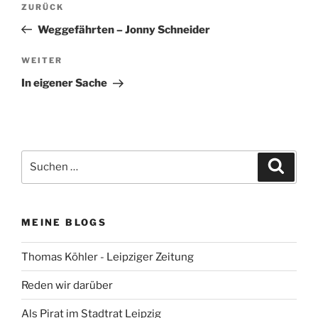
Vorheriger
ZURÜCK
Beitrag
Weggefährten – Jonny Schneider
Nächster
WEITER
Beitrag
In eigener Sache
Suchen
Suche
nach:
MEINE BLOGS
Thomas Köhler - Leipziger Zeitung
Reden wir darüber
Als Pirat im Stadtrat Leipzig