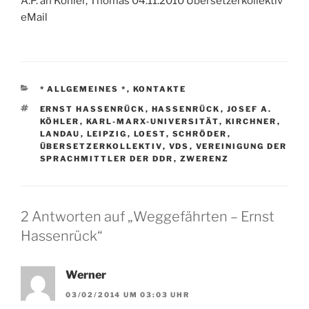
A.P. an Köhler, Thomas 04.11.2010 Übersetzerkollektiv
eMail
KATEGORIEN
* ALLGEMEINES *
,
KONTAKTE
SCHLAGWÖRTER
ERNST HASSENRÜCK
,
HASSENRÜCK
,
JOSEF A.
KÖHLER
,
KARL-MARX-UNIVERSITÄT
,
KIRCHNER
,
LANDAU
,
LEIPZIG
,
LOEST
,
SCHRÖDER
,
ÜBERSETZERKOLLEKTIV
,
VDS
,
VEREINIGUNG DER
SPRACHMITTLER DER DDR
,
ZWERENZ
2 Antworten auf „Weggefährten – Ernst
Hassenrück“
Werner
03/02/2014 UM 03:03 UHR