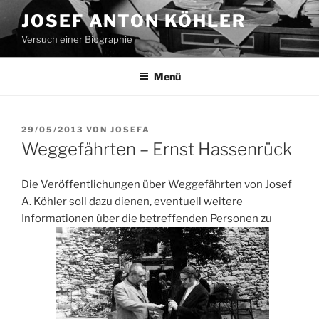
Zum
JOSEF ANTON KÖHLER
Inhalt
Versuch einer Biographie
springen
Menü
VERÖFFENTLICHT
29/05/2013
VON
JOSEFA
AM
Weggefährten – Ernst Hassenrück
Die Veröffentlichungen über Weggefährten von Josef
A. Köhler soll dazu dienen, eventuell weitere
Informationen über die betreffenden Personen zu