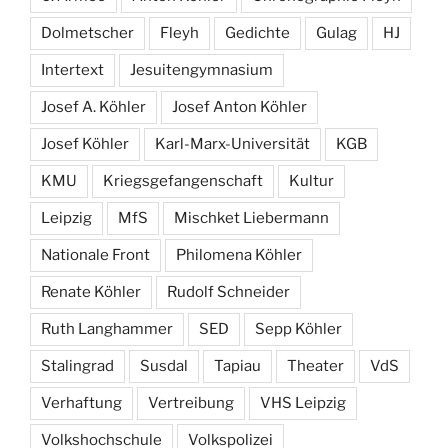
Dolmetscher
Fleyh
Gedichte
Gulag
HJ
Intertext
Jesuitengymnasium
Josef A. Köhler
Josef Anton Köhler
Josef Köhler
Karl-Marx-Universität
KGB
KMU
Kriegsgefangenschaft
Kultur
Leipzig
MfS
Mischket Liebermann
Nationale Front
Philomena Köhler
Renate Köhler
Rudolf Schneider
Ruth Langhammer
SED
Sepp Köhler
Stalingrad
Susdal
Tapiau
Theater
VdS
Verhaftung
Vertreibung
VHS Leipzig
Volkshochschule
Volkspolizei