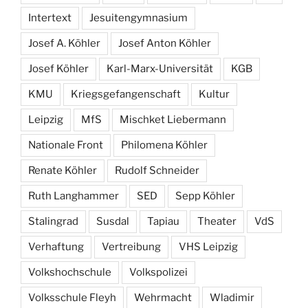
Intertext
Jesuitengymnasium
Josef A. Köhler
Josef Anton Köhler
Josef Köhler
Karl-Marx-Universität
KGB
KMU
Kriegsgefangenschaft
Kultur
Leipzig
MfS
Mischket Liebermann
Nationale Front
Philomena Köhler
Renate Köhler
Rudolf Schneider
Ruth Langhammer
SED
Sepp Köhler
Stalingrad
Susdal
Tapiau
Theater
VdS
Verhaftung
Vertreibung
VHS Leipzig
Volkshochschule
Volkspolizei
Volksschule Fleyh
Wehrmacht
Wladimir