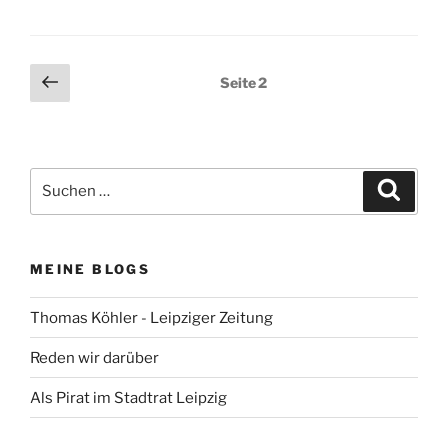
Seitennummerierung
Vorherige
Seite
2
Seite
der
Beiträge
Suchen
Suche
nach:
MEINE BLOGS
Thomas Köhler - Leipziger Zeitung
Reden wir darüber
Als Pirat im Stadtrat Leipzig