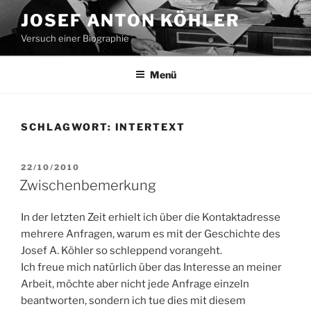
Zum
JOSEF ANTON KÖHLER
Inhalt
Versuch einer Biographie
springen
Menü
SCHLAGWORT:
INTERTEXT
VERÖFFENTLICHT
22/10/2010
AM
Zwischenbemerkung
In der letzten Zeit erhielt ich über die Kontaktadresse
mehrere Anfragen, warum es mit der Geschichte des
Josef A. Köhler so schleppend vorangeht.
Ich freue mich natürlich über das Interesse an meiner
Arbeit, möchte aber nicht jede Anfrage einzeln
beantworten, sondern ich tue dies mit diesem