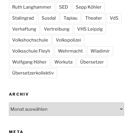
Ruth Langhammer
SED
Sepp Köhler
Stalingrad
Susdal
Tapiau
Theater
VdS
Verhaftung
Vertreibung
VHS Leipzig
Volkshochschule
Volkspolizei
Volksschule Fleyh
Wehrmacht
Wladimir
Wolfgang Höher
Workuta
Übersetzer
Übersetzerkollektiv
ARCHIV
Archiv
META