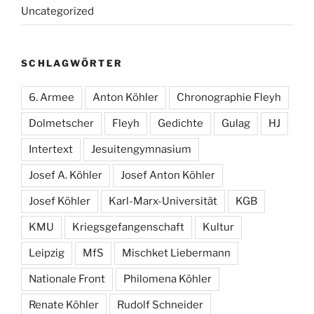
Uncategorized
SCHLAGWÖRTER
6. Armee
Anton Köhler
Chronographie Fleyh
Dolmetscher
Fleyh
Gedichte
Gulag
HJ
Intertext
Jesuitengymnasium
Josef A. Köhler
Josef Anton Köhler
Josef Köhler
Karl-Marx-Universität
KGB
KMU
Kriegsgefangenschaft
Kultur
Leipzig
MfS
Mischket Liebermann
Nationale Front
Philomena Köhler
Renate Köhler
Rudolf Schneider