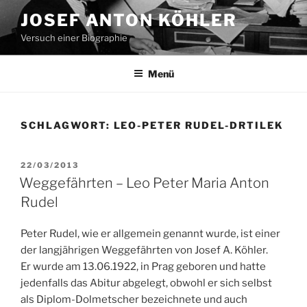
Zum
JOSEF ANTON KÖHLER
Inhalt
Versuch einer Biographie
springen
Menü
SCHLAGWORT:
LEO-PETER RUDEL-DRTILEK
VERÖFFENTLICHT
22/03/2013
AM
Weggefährten – Leo Peter Maria Anton
Rudel
Peter Rudel, wie er allgemein genannt wurde, ist einer
der langjährigen Weggefährten von Josef A. Köhler.
Er wurde am 13.06.1922, in Prag geboren und hatte
jedenfalls das Abitur abgelegt, obwohl er sich selbst
als Diplom-Dolmetscher bezeichnete und auch