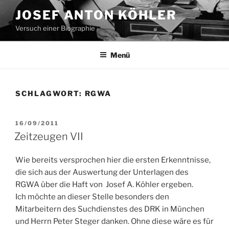
Zum
JOSEF ANTON KÖHLER
Inhalt
Versuch einer Biographie
springen
Menü
SCHLAGWORT:
RGWA
VERÖFFENTLICHT
16/09/2011
AM
Zeitzeugen VII
Wie bereits versprochen hier die ersten Erkenntnisse,
die sich aus der Auswertung der Unterlagen des
RGWA über die Haft von Josef A. Köhler ergeben.
Ich möchte an dieser Stelle besonders den
Mitarbeitern des Suchdienstes des DRK in München
und Herrn Peter Steger danken. Ohne diese wäre es für