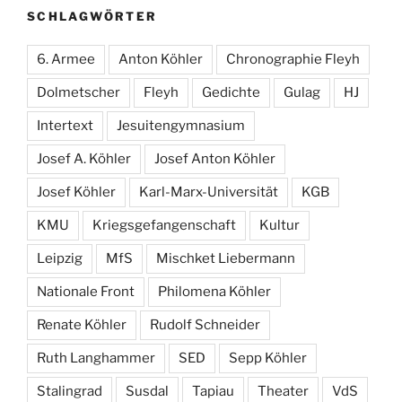
SCHLAGWÖRTER
6. Armee
Anton Köhler
Chronographie Fleyh
Dolmetscher
Fleyh
Gedichte
Gulag
HJ
Intertext
Jesuitengymnasium
Josef A. Köhler
Josef Anton Köhler
Josef Köhler
Karl-Marx-Universität
KGB
KMU
Kriegsgefangenschaft
Kultur
Leipzig
MfS
Mischket Liebermann
Nationale Front
Philomena Köhler
Renate Köhler
Rudolf Schneider
Ruth Langhammer
SED
Sepp Köhler
Stalingrad
Susdal
Tapiau
Theater
VdS