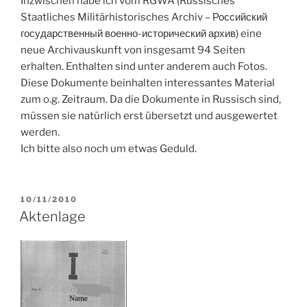
Inzwischen habe ich vom RGWA (Russisches
Staatliches Militärhistorisches Archiv – Российский
государственный военно-исторический архив) eine
neue Archivauskunft von insgesamt 94 Seiten
erhalten. Enthalten sind unter anderem auch Fotos.
Diese Dokumente beinhalten interessantes Material
zum o.g. Zeitraum. Da die Dokumente in Russisch sind,
müssen sie natürlich erst übersetzt und ausgewertet
werden.
Ich bitte also noch um etwas Geduld.
VERÖFFENTLICHT
10/11/2010
AM
Aktenlage