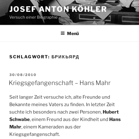
Zum
JOSEF ANTON KÖHLER
Inhalt
Versuch einer Biographie
springen
Menü
SCHLAGWORT:
БРИКЬЯРД
VERÖFFENTLICHT
30/08/2010
AM
Kriegsgefangenschaft – Hans Mahr
Seit langer Zeit versuche ich, alte Freunde und
Bekannte meines Vaters zu finden. In letzter Zeit
suchte ich besonders nach zwei Personen,
Hubert
Schwabe
, einem Freund aus der Kindheit und
Hans
Mahr
, einem Kameraden aus der
Kriegsgefangenschaft.