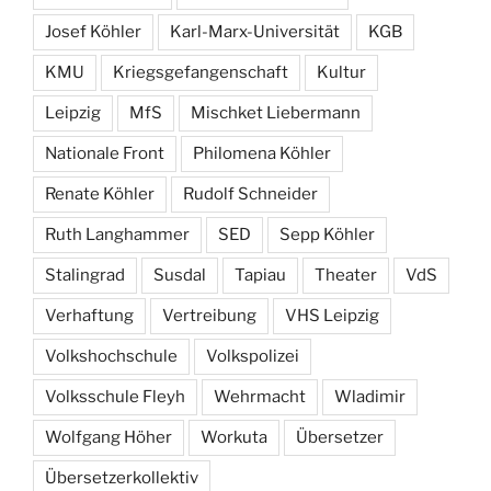
Josef Köhler
Karl-Marx-Universität
KGB
KMU
Kriegsgefangenschaft
Kultur
Leipzig
MfS
Mischket Liebermann
Nationale Front
Philomena Köhler
Renate Köhler
Rudolf Schneider
Ruth Langhammer
SED
Sepp Köhler
Stalingrad
Susdal
Tapiau
Theater
VdS
Verhaftung
Vertreibung
VHS Leipzig
Volkshochschule
Volkspolizei
Volksschule Fleyh
Wehrmacht
Wladimir
Wolfgang Höher
Workuta
Übersetzer
Übersetzerkollektiv