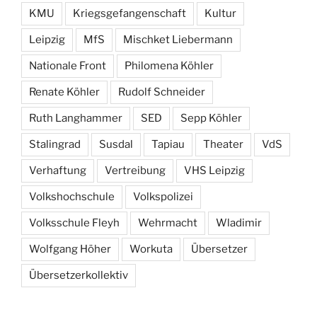
KMU
Kriegsgefangenschaft
Kultur
Leipzig
MfS
Mischket Liebermann
Nationale Front
Philomena Köhler
Renate Köhler
Rudolf Schneider
Ruth Langhammer
SED
Sepp Köhler
Stalingrad
Susdal
Tapiau
Theater
VdS
Verhaftung
Vertreibung
VHS Leipzig
Volkshochschule
Volkspolizei
Volksschule Fleyh
Wehrmacht
Wladimir
Wolfgang Höher
Workuta
Übersetzer
Übersetzerkollektiv