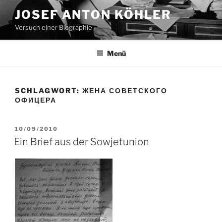
Zum
JOSEF ANTON KÖHLER
Inhalt
Versuch einer Biographie
springen
Menü
SCHLAGWORT:
ЖЕНА СОВЕТСКОГО
ОФИЦЕРА
VERÖFFENTLICHT
10/09/2010
AM
Ein Brief aus der Sowjetunion