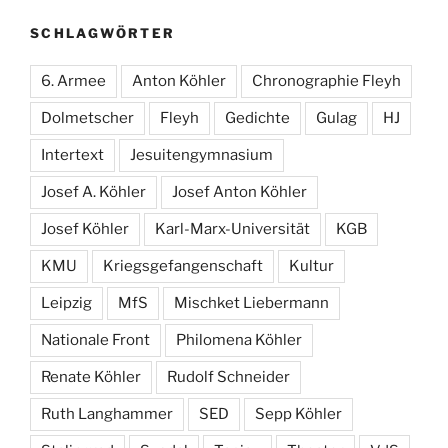
SCHLAGWÖRTER
6. Armee
Anton Köhler
Chronographie Fleyh
Dolmetscher
Fleyh
Gedichte
Gulag
HJ
Intertext
Jesuitengymnasium
Josef A. Köhler
Josef Anton Köhler
Josef Köhler
Karl-Marx-Universität
KGB
KMU
Kriegsgefangenschaft
Kultur
Leipzig
MfS
Mischket Liebermann
Nationale Front
Philomena Köhler
Renate Köhler
Rudolf Schneider
Ruth Langhammer
SED
Sepp Köhler