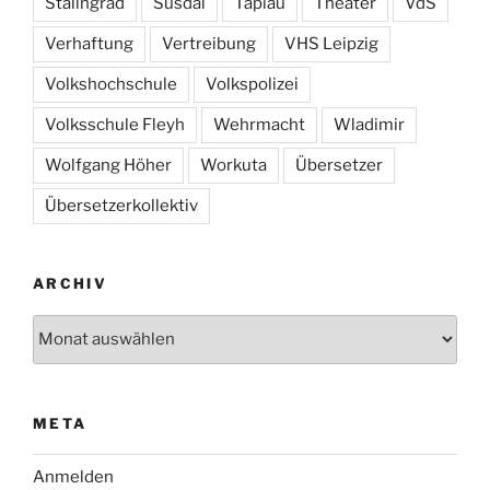
Stalingrad
Susdal
Tapiau
Theater
VdS
Verhaftung
Vertreibung
VHS Leipzig
Volkshochschule
Volkspolizei
Volksschule Fleyh
Wehrmacht
Wladimir
Wolfgang Höher
Workuta
Übersetzer
Übersetzerkollektiv
ARCHIV
Archiv
META
Anmelden