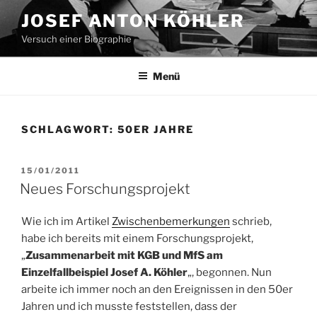
Zum
JOSEF ANTON KÖHLER
Inhalt
Versuch einer Biographie
springen
Menü
SCHLAGWORT:
50ER JAHRE
VERÖFFENTLICHT
15/01/2011
AM
Neues Forschungsprojekt
Wie ich im Artikel
Zwischenbemerkungen
schrieb,
habe ich bereits mit einem Forschungsprojekt,
„
Zusammenarbeit mit KGB und MfS am
Einzelfallbeispiel Josef A. Köhler
„, begonnen. Nun
arbeite ich immer noch an den Ereignissen in den 50er
Jahren und ich musste feststellen, dass der