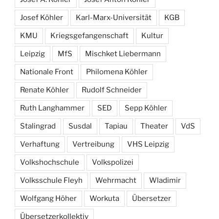
Josef Köhler
Karl-Marx-Universität
KGB
KMU
Kriegsgefangenschaft
Kultur
Leipzig
MfS
Mischket Liebermann
Nationale Front
Philomena Köhler
Renate Köhler
Rudolf Schneider
Ruth Langhammer
SED
Sepp Köhler
Stalingrad
Susdal
Tapiau
Theater
VdS
Verhaftung
Vertreibung
VHS Leipzig
Volkshochschule
Volkspolizei
Volksschule Fleyh
Wehrmacht
Wladimir
Wolfgang Höher
Workuta
Übersetzer
Übersetzerkollektiv