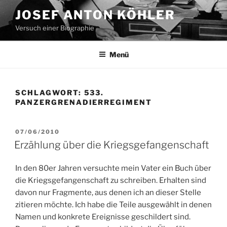
Zum
JOSEF ANTON KÖHLER
Inhalt
Versuch einer Biographie
springen
Menü
SCHLAGWORT:
533.
PANZERGRENADIERREGIMENT
VERÖFFENTLICHT
07/06/2010
AM
Erzählung über die Kriegsgefangenschaft
In den 80er Jahren versuchte mein Vater ein Buch über
die Kriegsgefangenschaft zu schreiben. Erhalten sind
davon nur Fragmente, aus denen ich an dieser Stelle
zitieren möchte. Ich habe die Teile ausgewählt in denen
Namen und konkrete Ereignisse geschildert sind.