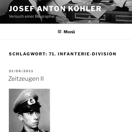
Zum
JOSEF ANTON KÖHLER
Inhalt
Versuch einer Biographie
springen
Menü
SCHLAGWORT:
71. INFANTERIE-DIVISION
VERÖFFENTLICHT
21/06/2011
AM
Zeitzeugen II