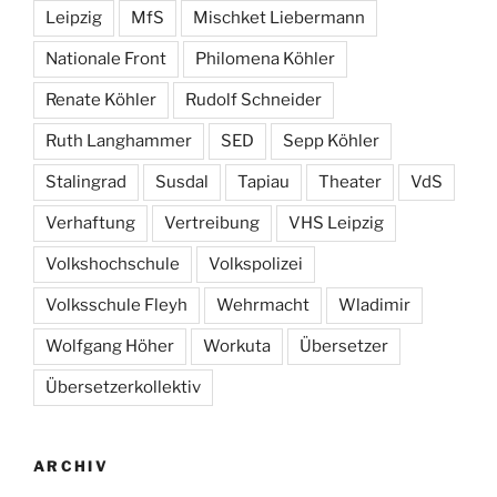
Leipzig
MfS
Mischket Liebermann
Nationale Front
Philomena Köhler
Renate Köhler
Rudolf Schneider
Ruth Langhammer
SED
Sepp Köhler
Stalingrad
Susdal
Tapiau
Theater
VdS
Verhaftung
Vertreibung
VHS Leipzig
Volkshochschule
Volkspolizei
Volksschule Fleyh
Wehrmacht
Wladimir
Wolfgang Höher
Workuta
Übersetzer
Übersetzerkollektiv
ARCHIV