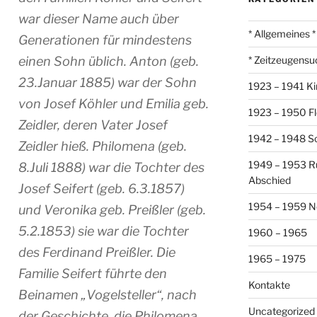
war dieser Name auch über
* Allgemeines *
Generationen für mindestens
einen Sohn üblich. Anton (geb.
* Zeitzeugensu
23.Januar 1885) war der Sohn
1923 – 1941 Ki
von Josef Köhler und Emilia geb.
1923 – 1950 Fl
Zeidler, deren Vater Josef
1942 – 1948 So
Zeidler hieß. Philomena (geb.
1949 – 1953 R
8.Juli 1888) war die Tochter des
Abschied
Josef Seifert (geb. 6.3.1857)
1954 – 1959 N
und Veronika geb. Preißler (geb.
5.2.1853) sie war die Tochter
1960 – 1965
des Ferdinand Preißler. Die
1965 – 1975
Familie Seifert führte den
Kontakte
Beinamen „Vogelsteller“, nach
Uncategorized
der Geschichte, die Philomena