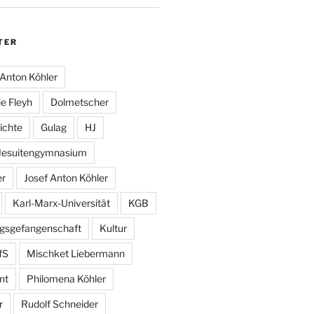
TER
Anton Köhler
e Fleyh
Dolmetscher
ichte
Gulag
HJ
Jesuitengymnasium
er
Josef Anton Köhler
Karl-Marx-Universität
KGB
egsgefangenschaft
Kultur
fS
Mischket Liebermann
nt
Philomena Köhler
r
Rudolf Schneider