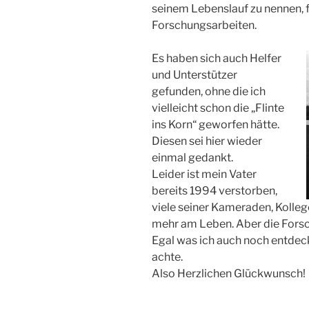
seinem Lebenslauf zu nennen, 
Forschungsarbeiten.
Es haben sich auch Helfer
und Unterstützer
gefunden, ohne die ich
vielleicht schon die „Flinte
ins Korn“ geworfen hätte.
Diesen sei hier wieder
einmal gedankt.
Leider ist mein Vater
bereits 1994 verstorben,
viele seiner Kameraden, Kolleg
mehr am Leben. Aber die Forsc
Egal was ich auch noch entdeck
achte.
Also Herzlichen Glückwunsch!