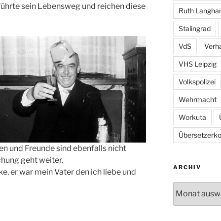
führte sein Lebensweg und reichen diese
Ruth Langh
Stalingrad
VdS
Verh
VHS Leipzig
Volkspolizei
Wehrmacht
Workuta
Übersetzerkol
en und Freunde sind ebenfalls nicht
hung geht weiter.
ARCHIV
e, er war mein Vater den ich liebe und
Archiv