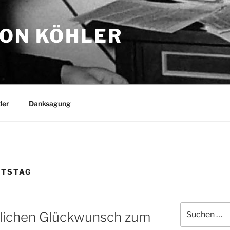
TON KÖHLER
der
Danksagung
RTSTAG
Suchen
zlichen Glückwunsch zum
nach: