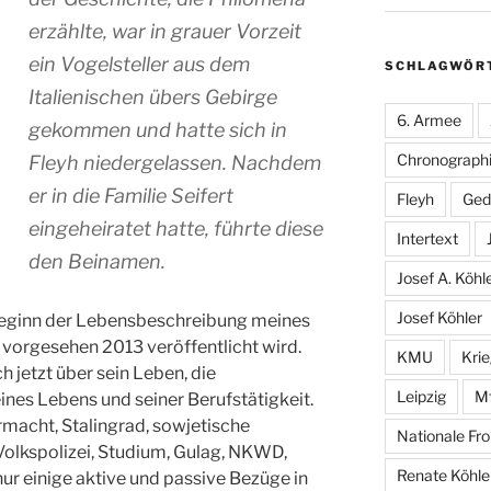
erzählte, war in grauer Vorzeit
ein Vogelsteller aus dem
SCHLAGWÖR
Italienischen übers Gebirge
6. Armee
gekommen und hatte sich in
Chronographi
Fleyh niedergelassen. Nachdem
er in die Familie Seifert
Fleyh
Ged
eingeheiratet hatte, führte diese
Intertext
den Beinamen.
Josef A. Köhl
Josef Köhler
Beginn der Lebensbeschreibung meines
 vorgesehen 2013 veröffentlicht wird.
KMU
Kri
h jetzt über sein Leben, die
Leipzig
M
ines Lebens und seiner Berufstätigkeit.
macht, Stalingrad, sowjetische
Nationale Fro
olkspolizei, Studium, Gulag, NKWD,
Renate Köhle
r einige aktive und passive Bezüge in