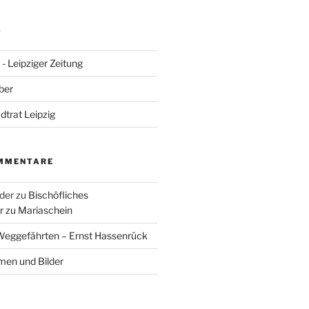
S
- Leipziger Zeitung
ber
adtrat Leipzig
MMENTARE
der
zu
Bischöfliches
 zu Mariaschein
eggefährten – Ernst Hassenrück
en und Bilder