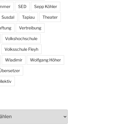
ammer
SED
Sepp Köhler
Susdal
Tapiau
Theater
aftung
Vertreibung
Volkshochschule
Volksschule Fleyh
Wladimir
Wolfgang Höher
Übersetzer
lektiv