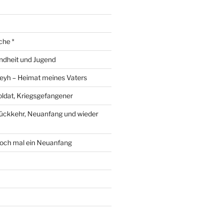
che *
ndheit und Jugend
eyh – Heimat meines Vaters
ldat, Kriegsgefangener
ückkehr, Neuanfang und wieder
och mal ein Neuanfang