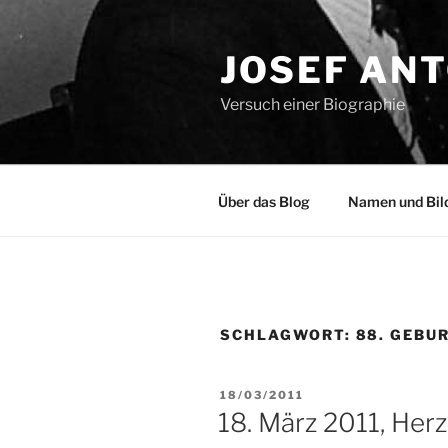
Zum
Inhalt
JOSEF AN
springen
Versuch einer Biographie
Über das Blog
Namen und Bil
SCHLAGWORT:
88. GEBU
VERÖFFENTLICHT
18/03/2011
AM
18. März 2011, Her