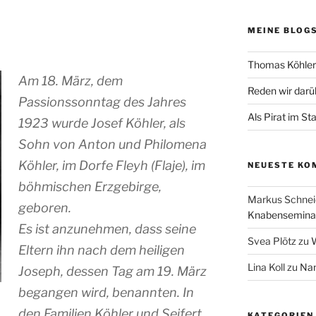
MEINE BLOG
Thomas Köhler 
Am 18. März, dem
Reden wir darü
Passionssonntag des Jahres
Als Pirat im St
1923 wurde Josef Köhler, als
Sohn von Anton und Philomena
Köhler, im Dorfe Fleyh (Flaje), im
NEUESTE KO
böhmischen Erzgebirge,
Markus Schnei
geboren.
Knabenseminar
Es ist anzunehmen, dass seine
Svea Plötz
zu
W
Eltern ihn nach dem heiligen
Lina Koll
zu
Nam
Joseph, dessen Tag am 19. März
begangen wird, benannten. In
den Familien Köhler und Seifert
KATEGORIEN