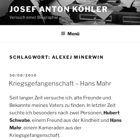
Zum
JOSEF ANTON KÖHLER
Inhalt
Versuch einer Biographie
springen
Menü
SCHLAGWORT:
ALEXEJ MINERWIN
VERÖFFENTLICHT
30/08/2010
AM
Kriegsgefangenschaft – Hans Mahr
Seit langer Zeit versuche ich, alte Freunde und
Bekannte meines Vaters zu finden. In letzter Zeit
suchte ich besonders nach zwei Personen,
Hubert
Schwabe
, einem Freund aus der Kindheit und
Hans
Mahr
, einem Kameraden aus der
Kriegsgefangenschaft.