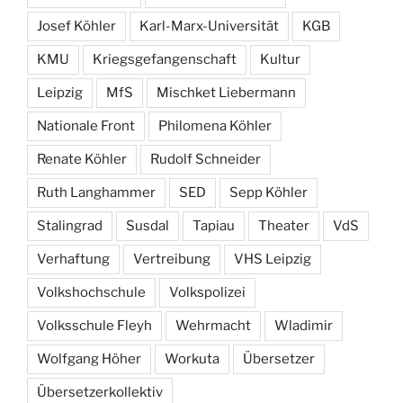
Josef Köhler
Karl-Marx-Universität
KGB
KMU
Kriegsgefangenschaft
Kultur
Leipzig
MfS
Mischket Liebermann
Nationale Front
Philomena Köhler
Renate Köhler
Rudolf Schneider
Ruth Langhammer
SED
Sepp Köhler
Stalingrad
Susdal
Tapiau
Theater
VdS
Verhaftung
Vertreibung
VHS Leipzig
Volkshochschule
Volkspolizei
Volksschule Fleyh
Wehrmacht
Wladimir
Wolfgang Höher
Workuta
Übersetzer
Übersetzerkollektiv