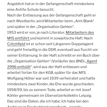
Angeblich hat er in der Gefangenschaft mindestens
eine Antifa-Schule besucht.
Nach der Entlassung aus der Gefangenschaft geht er
nach Westberlin, wird Mitarbeiter beim „Amt Blank“
und später in der „Organisation Gehlen“.
1953 wird er von, je nach Literatur,
Mitarbeitern des
MfS entführt
und kommt in sowjetische Haft. Nach
Critchfield
ist er schon seit Längerem Doppelagent
und geht freiwillig in die DDR, eventuell aus Furcht vor
seiner Enttarnung. In der Haft schreibt er ein Buch über
die „Organisation Gehlen“ (Vorläufer des BND) „
Agent
2996 enthüllt
“, wird aus der Haft entlassen und
arbeitet fortan für den KGB, später für das MfS.
Wolfgang Höher war seit 1939 verheiratet und hatte
mindestens zwei Kinder, die Ehe wurde geschieden.
1958/59, bis zu seinem Tode, arbeitet er mit Josef
Köhler gemeinsam im Übersetzerkollektiv Leipzig.
Das sind die Daten, die ich habe. Ich habe bei den
Archiven in Deutschland angefragt – negativ.