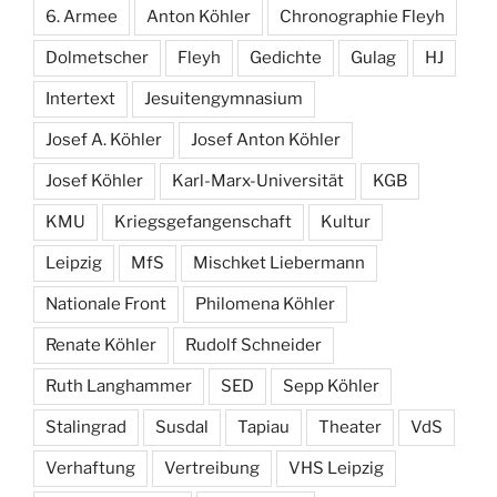
6. Armee
Anton Köhler
Chronographie Fleyh
Dolmetscher
Fleyh
Gedichte
Gulag
HJ
Intertext
Jesuitengymnasium
Josef A. Köhler
Josef Anton Köhler
Josef Köhler
Karl-Marx-Universität
KGB
KMU
Kriegsgefangenschaft
Kultur
Leipzig
MfS
Mischket Liebermann
Nationale Front
Philomena Köhler
Renate Köhler
Rudolf Schneider
Ruth Langhammer
SED
Sepp Köhler
Stalingrad
Susdal
Tapiau
Theater
VdS
Verhaftung
Vertreibung
VHS Leipzig