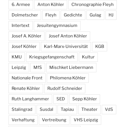
6. Armee
Anton Köhler
Chronographie Fleyh
Dolmetscher
Fleyh
Gedichte
Gulag
HJ
Intertext
Jesuitengymnasium
Josef A. Köhler
Josef Anton Köhler
Josef Köhler
Karl-Marx-Universität
KGB
KMU
Kriegsgefangenschaft
Kultur
Leipzig
MfS
Mischket Liebermann
Nationale Front
Philomena Köhler
Renate Köhler
Rudolf Schneider
Ruth Langhammer
SED
Sepp Köhler
Stalingrad
Susdal
Tapiau
Theater
VdS
Verhaftung
Vertreibung
VHS Leipzig