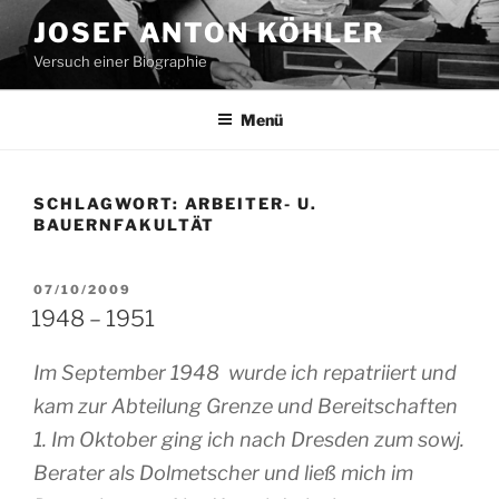
Zum
JOSEF ANTON KÖHLER
Inhalt
Versuch einer Biographie
springen
Menü
SCHLAGWORT:
ARBEITER- U.
BAUERNFAKULTÄT
VERÖFFENTLICHT
07/10/2009
AM
1948 – 1951
Im September 1948 wurde ich repatriiert und
kam zur Abteilung Grenze und Bereitschaften
1. Im Oktober ging ich nach Dresden zum sowj.
Berater als Dolmetscher und ließ mich im