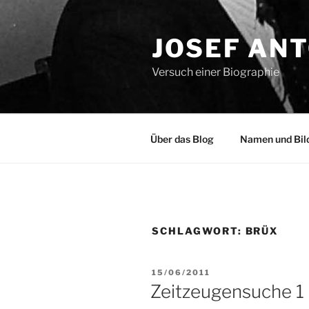
Zum
Inhalt
JOSEF AN
springen
Versuch einer Biographie
Über das Blog
Namen und Bil
SCHLAGWORT:
BRÜX
VERÖFFENTLICHT
15/06/2011
AM
Zeitzeugensuche 1