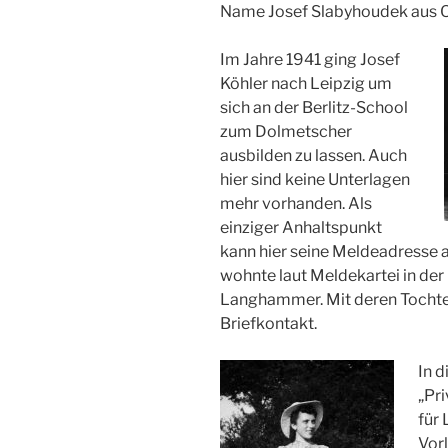
Name Josef Slabyhoudek aus O
Im Jahre 1941 ging Josef
Köhler nach Leipzig um
sich an der Berlitz-School
zum Dolmetscher
ausbilden zu lassen. Auch
hier sind keine Unterlagen
mehr vorhanden. Als
einziger Anhaltspunkt
kann hier seine Meldeadresse a
wohnte laut Meldekartei in der 
Langhammer. Mit deren Tochter
Briefkontakt.
In d
„Pri
für 
Vorl