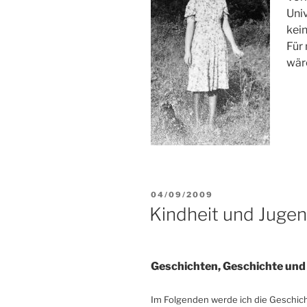
Univ
kei
Für
wäre
VERÖFFENTLICHT
04/09/2009
AM
Kindheit und Juge
Geschichten, Geschichte und
Im Folgenden werde ich die Geschic