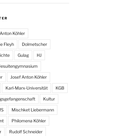
TER
Anton Köhler
e Fleyh
Dolmetscher
ichte
Gulag
HJ
Jesuitengymnasium
er
Josef Anton Köhler
Karl-Marx-Universität
KGB
egsgefangenschaft
Kultur
fS
Mischket Liebermann
nt
Philomena Köhler
r
Rudolf Schneider