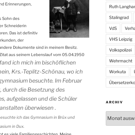
nd Erinnerungen,
Ruth Langh
Stalingrad
s Sohn des
er Schneiderin
VdS
Verh
en. Das ist definitiv
VHS Leipzig
urkunden, der
andere Dokumente sind in meinem Besitz.
Volkspolizei
: Zitat aus seinem Lebenslauf vom 05.04.1950
Wehrmacht
fand ich mich im bischöflichen
in, Krs.-Teplitz-Schönau, wo ich
Workuta
ngymnasium besuchte. Im Februar
Übersetzerkol
, durch die Besetzung des
, aufgelassen und die Schüler
ARCHIV
anstalten überwiesen .
Archiv
besuchte ich das Gymnasium in Brüx und
asium in Dux.
 es viele Familiengeschichten. Meine