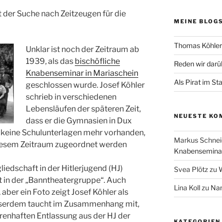
t der Suche nach Zeitzeugen für die
MEINE BLOG
Thomas Köhler 
Unklar ist noch der Zeitraum ab
1939, als das
bischöfliche
Reden wir darü
Knabenseminar in Mariaschein
Als Pirat im St
geschlossen wurde. Josef Köhler
schrieb in verschiedenen
Lebensläufen der späteren Zeit,
NEUESTE KO
dass er die Gymnasien in Dux
d keine Schulunterlagen mehr vorhanden,
Markus Schnei
 diesem Zeitraum zugeordnet werden
Knabenseminar
iedschaft in der Hitlerjugend (HJ)
Svea Plötz
zu
W
t in der „Banntheatergruppe“. Auch
Lina Koll
zu
Nam
 aber ein Foto zeigt Josef Köhler als
usserdem taucht im Zusammenhang mit,
renhaften Entlassung aus der HJ der
KATEGORIEN