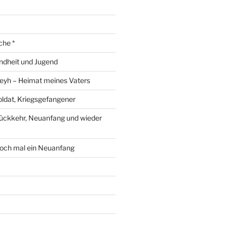
che *
ndheit und Jugend
eyh – Heimat meines Vaters
ldat, Kriegsgefangener
ückkehr, Neuanfang und wieder
och mal ein Neuanfang