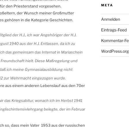
META
 für den Priesterstand vorgesehen.
Großeltern, der Wunsch meiner Großmutter
Anmelden
s gehören in die Kategorie Geschichten.
Eintrags-Feed
tglied der H.J., ich war Angehöriger der H.J.
Kommentar-Fe
st 1940 aus der H.J. Entlassen, da ich zu
WordPress.org
ich das gemeinsam das Internat in Mariaschein
 Freundschaft hielt. Diese Maßregelung und
 daß ich meine Gymnasialausbildung nicht
942 zur Wehrmacht eingezogen wurde.
iere aus einem anderen Lebenslauf aus den 70er
ir das Kriegsabitur, wonach ich im Herbst 1941
 Englischintensivlehrgang belegte, der im Februar
ich so, dass mein Vater 1953 aus der russischen