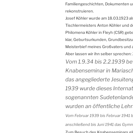
Familiengeschichten, Dokumenten u
rekonstruieren.
Josef Köhler wurde am 18.03.1923 al
Tischlermeisters Anton Köhler und d
Philomena Köhler in Fleyh (CSR) gebor
klar, Geburtsurkunden, Grundbesitz
Meisterbief meines Großvaters und 
Aber lassen wir ihn selber sprechen
Vom 1.9.34 bis 2.2.1939 be
Knabenseminar in Mariasche
das angegliederte Jesuite
1939 wurde dieses Internat
sogenannten Sudetenlandes
wurden an öffentliche Lehr
Vom Februar 1939 bis Februar 1941 
anschließend bis Juni 1941 das Gymn
Zum Besuch des Knabenseminars gibt