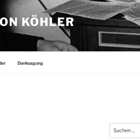
TON KÖHLER
der
Danksagung
Suchen
nach: