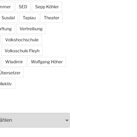
ammer
SED
Sepp Köhler
Susdal
Tapiau
Theater
aftung
Vertreibung
Volkshochschule
Volksschule Fleyh
Wladimir
Wolfgang Höher
Übersetzer
lektiv