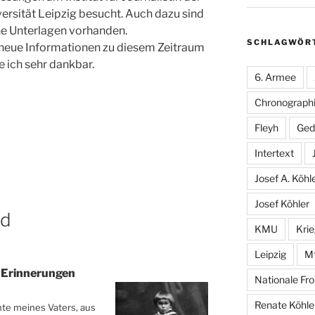
ersität Leipzig besucht. Auch dazu sind
ne Unterlagen vorhanden.
SCHLAGWÖR
 neue Informationen zu diesem Zeitraum
 ich sehr dankbar.
6. Armee
Chronographi
Fleyh
Ged
Intertext
Josef A. Köhl
Josef Köhler
nd
KMU
Kri
Leipzig
M
 Erinnerungen
Nationale Fro
Renate Köhle
hte meines Vaters,
aus