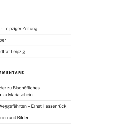
S
- Leipziger Zeitung
ber
adtrat Leipzig
MMENTARE
der
zu
Bischöfliches
 zu Mariaschein
eggefährten – Ernst Hassenrück
en und Bilder