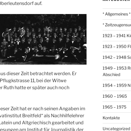
berleutensdorf auf.
* Allgemeines *
* Zeitzeugensu
1923 – 1941 Ki
1923 – 1950 Fl
1942 – 1948 So
1949 – 1953 R
us dieser Zeit betrachtet werden. Er
Abschied
Pflugkstrasse 11, bei der Witwe
1954 – 1959 N
 Ruth hatte er später auch noch
1960 – 1965
1965 – 1975
ieser Zeit hat er nach seinen Angaben im
vatinstitut Breitfeld“ als Nachhilfelehrer
Kontakte
Latein und Altgriechisch gearbeitet und
Uncategorized
esungen am Institut für Journalistik der