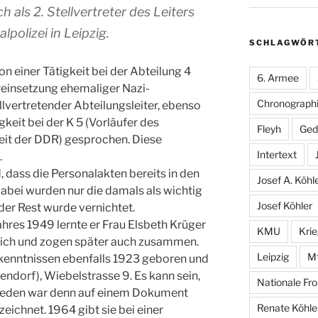
h als 2. Stellvertreter des Leiters
lpolizei in Leipzig.
SCHLAGWÖR
 einer Tätigkeit bei der Abteilung 4
6. Armee
reinsetzung ehemaliger Nazi-
Chronographi
ellvertretender Abteilungsleiter, ebenso
keit bei der K 5 (Vorläufer des
Fleyh
Ged
eit der DDR) gesprochen. Diese
Intertext
.
 dass die Personalakten bereits in den
Josef A. Köhl
abei wurden nur die damals als wichtig
Josef Köhler
der Rest wurde vernichtet.
hres 1949 lernte er Frau Elsbeth Krüger
KMU
Kri
 sich und zogen später auch zusammen.
Leipzig
M
rkenntnissen ebenfalls 1923 geboren und
endorf), Wiebelstrasse 9. Es kann sein,
Nationale Fro
hieden war denn auf einem Dokument
Renate Köhle
ezeichnet. 1964 gibt sie bei einer