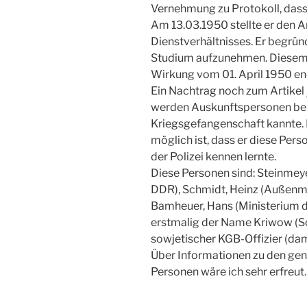
Vernehmung zu Protokoll, dass
Am 13.03.1950 stellte er den A
Dienstverhältnisses. Er begrü
Studium aufzunehmen. Diesem 
Wirkung vom 01. April 1950 end
Ein Nachtrag noch zum Artikel
werden Auskunftspersonen bena
Kriegsgefangenschaft kannte. Ic
möglich ist, dass er diese Per
der Polizei kennen lernte.
Diese Personen sind: Steinmeye
DDR), Schmidt, Heinz (Außenmi
Bamheuer, Hans (Ministerium d
erstmalig der Name Kriwow (Sch
sowjetischer KGB-Offizier (da
Über Informationen zu den gena
Personen wäre ich sehr erfreut.