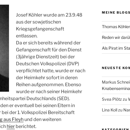
MEINE BLOG
Josef Köhler wurde am 23.9.48
aus der sowjetischen
Thomas Köhler 
Kriegsgefangenschaft
entlassen.
Reden wir darü
Da er sich bereits während der
Als Pirat im St
Gefangenschaft für den Dienst
(3jährige Dienstzeit) bei der
Deutschen Volkspolizei (DVP)
NEUESTE KO
verpflichtet hatte, wurde er nach
der Heimkehr sofort in deren
Markus Schnei
Reihen aufgenommen. Ebenso
Knabenseminar
wurde er nach seiner Heimkehr
inheitspartei Deutschlands (SED).
Svea Plötz
zu
W
en er eventuell bei seinen Eltern in
Lina Koll
zu
Nam
bei der 1. Volkspolizei Bereitschaft
g aus Fleyh
und den weiteren
ich
hier
berichtet.
KATEGORIEN