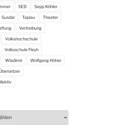
ammer
SED
Sepp Köhler
Susdal
Tapiau
Theater
aftung
Vertreibung
Volkshochschule
Volksschule Fleyh
Wladimir
Wolfgang Höher
Übersetzer
lektiv