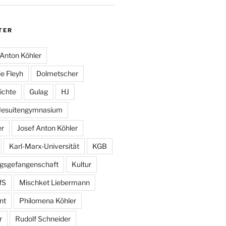
TER
Anton Köhler
e Fleyh
Dolmetscher
ichte
Gulag
HJ
Jesuitengymnasium
er
Josef Anton Köhler
Karl-Marx-Universität
KGB
egsgefangenschaft
Kultur
fS
Mischket Liebermann
nt
Philomena Köhler
r
Rudolf Schneider