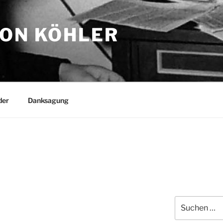
TON KÖHLER
der
Danksagung
Suchen
nach: