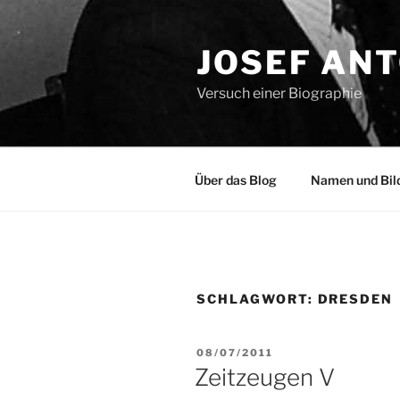
Zum
Inhalt
JOSEF AN
springen
Versuch einer Biographie
Über das Blog
Namen und Bil
SCHLAGWORT:
DRESDEN
VERÖFFENTLICHT
08/07/2011
AM
Zeitzeugen V