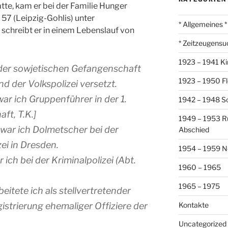
te, kam er bei der Familie Hunger
. 57 (Leipzig-Gohlis) unter
* Allgemeines *
 schreibt er in einem Lebenslauf von
* Zeitzeugensu
1923 – 1941 Ki
der sowjetischen Gefangenschaft
1923 – 1950 Fl
d der Volkspolizei versetzt.
ar ich Gruppenführer in der 1.
1942 – 1948 So
aft, T.K.]
1949 – 1953 R
war ich Dolmetscher bei der
Abschied
ei in Dresden.
1954 – 1959 N
ich bei der Kriminalpolizei (Abt.
1960 – 1965
1965 – 1975
eitete ich als stellvertretender
gistrierung ehemaliger Offiziere der
Kontakte
Uncategorized