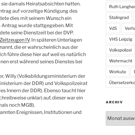
 sie damals Heiratsabsichten hatten.
Ruth Langh
ntrag auf vorzeitige Kündigung des
Stalingrad
ndete dies mit seinem Wunsch ein
Antrag wurde stattgegeben. Mit
VdS
Verh
ete seine Dienstzeit bei der DVP.
VHS Leipzig
Zeitzeugen IV
. In späteren Unterlagen
nnt, die er wahrscheinlich aus der
Volkspolizei
h führe diese hier auf weil es natürlich
Wehrmacht
sonen erst während seines Dienstes bei
Workuta
r, Willy (Volksbildungsministerium der
Übersetzerkol
nisterium der DDR) und Volkspolizeirat
es Innern der DDR). Ebenso taucht hier
reibweise unklar) auf, dieser war ein
ARCHIV
mals noch MGB).
nnten Ereignissen, Institutionen und
Archiv