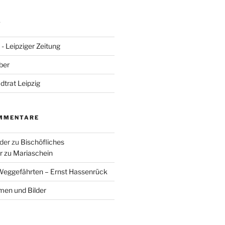
S
- Leipziger Zeitung
ber
adtrat Leipzig
MMENTARE
der
zu
Bischöfliches
 zu Mariaschein
eggefährten – Ernst Hassenrück
en und Bilder