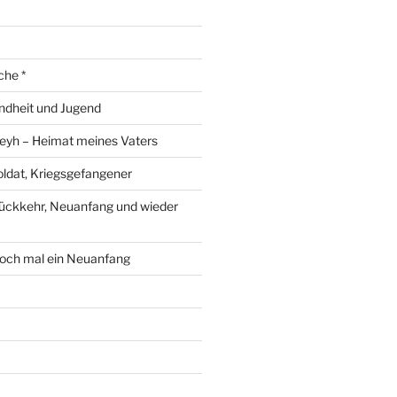
che *
ndheit und Jugend
eyh – Heimat meines Vaters
ldat, Kriegsgefangener
ückkehr, Neuanfang und wieder
och mal ein Neuanfang