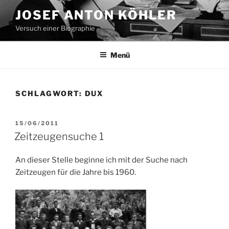
Zum
JOSEF ANTON KÖHLER
Inhalt
Versuch einer Biographie
springen
Menü
SCHLAGWORT:
DUX
VERÖFFENTLICHT
15/06/2011
AM
Zeitzeugensuche 1
An dieser Stelle beginne ich mit der Suche nach
Zeitzeugen für die Jahre bis 1960.