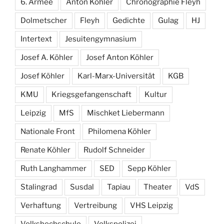
6. Armee
Anton Köhler
Chronographie Fleyh
Dolmetscher
Fleyh
Gedichte
Gulag
HJ
Intertext
Jesuitengymnasium
Josef A. Köhler
Josef Anton Köhler
Josef Köhler
Karl-Marx-Universität
KGB
KMU
Kriegsgefangenschaft
Kultur
Leipzig
MfS
Mischket Liebermann
Nationale Front
Philomena Köhler
Renate Köhler
Rudolf Schneider
Ruth Langhammer
SED
Sepp Köhler
Stalingrad
Susdal
Tapiau
Theater
VdS
Verhaftung
Vertreibung
VHS Leipzig