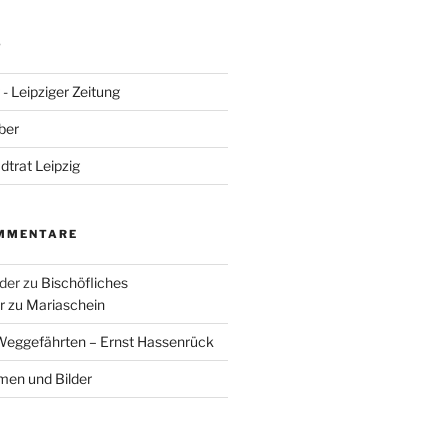
S
- Leipziger Zeitung
ber
adtrat Leipzig
MMENTARE
der
zu
Bischöfliches
 zu Mariaschein
eggefährten – Ernst Hassenrück
en und Bilder