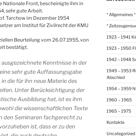
e Nationale Front, bescheinigte ihm in
, sehr gute Arbeit.
* Allgemeines *
of. Tarchow im Dezember 1954
setzer am Institut für Zivilrecht der KMU
* Zeitzeugensu
1923 – 1941 Ki
iziellen Beurteilung vom 26.07.1955, von
it bestätigt.
1923 – 1950 Fl
1942 – 1948 So
r ausgezeichnete Kenntnisse in der
1949 – 1953 R
 eine sehr gute Auffassungsgabe
Abschied
 in die für ihn neue Materie des
1954 – 1959 N
beiten. Unter Berücksichtigung der
stische Ausbildung hat, ist es ihm
1960 – 1965
wohl die wissenschaftlichen Texte
1965 – 1975
in den Seminaren fachgerecht zu
Kontakte
orzuheben ist, dass er zu den
Uncategorized
rt, die auch deutsche