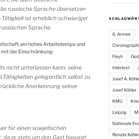
 die russische Sprache übersetzen
ätigkeit ist erheblich schwieriger
SCHLAGWÖR
russischen Sprache.
6. Armee
eitschaft, ein hohes Arbeitstempo und
Chronographi
 mit der Einschränkung:
Fleyh
Ged
ts nicht unterlassen kann, seine
Intertext
Fähigkeiten gelegentlich selbst zu
Josef A. Köhl
drückliche Anerkennung seiner
Josef Köhler
KMU
Kri
Leipzig
M
Nationale Fro
euer für einen sowjetischen
Renate Köhle
, da er stets um den Gast besorgt,