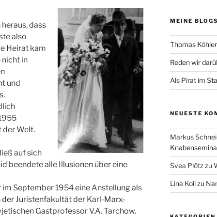
MEINE BLOG
 heraus, dass
te also
Thomas Köhler 
ge Heirat kam
nicht in
Reden wir darü
en
Als Pirat im St
ht und
s.
dlich
NEUESTE KO
 1955
 der Welt.
Markus Schnei
Knabenseminar
ieß auf sich
 beendete alle Illusionen über eine
Svea Plötz
zu
W
Lina Koll
zu
Nam
 im September 1954 eine Anstellung als
der Juristenfakultät der Karl-Marx-
owjetischen Gastprofessor V.A. Tarchow.
KATEGORIEN