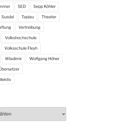
ammer
SED
Sepp Köhler
Susdal
Tapiau
Theater
aftung
Vertreibung
Volkshochschule
Volksschule Fleyh
Wladimir
Wolfgang Höher
Übersetzer
lektiv