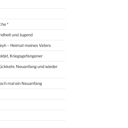
che *
ndheit und Jugend
eyh – Heimat meines Vaters
ldat, Kriegsgefangener
ückkehr, Neuanfang und wieder
och mal ein Neuanfang