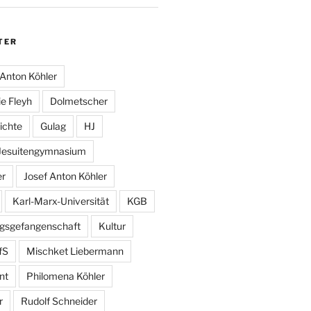
TER
Anton Köhler
e Fleyh
Dolmetscher
ichte
Gulag
HJ
Jesuitengymnasium
er
Josef Anton Köhler
Karl-Marx-Universität
KGB
egsgefangenschaft
Kultur
fS
Mischket Liebermann
nt
Philomena Köhler
r
Rudolf Schneider