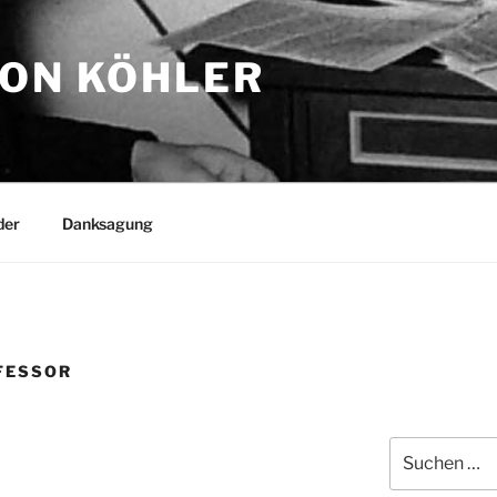
TON KÖHLER
der
Danksagung
FESSOR
Suchen
nach: