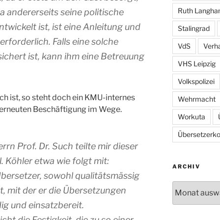
Ruth Langh
a andererseits seine politische
twickelt ist, ist eine Anleitung und
Stalingrad
erforderlich. Falls eine solche
VdS
Verh
ichert ist, kann ihm eine Betreuung
VHS Leipzig
Volkspolizei
ch ist, so steht doch ein KMU-internes
Wehrmacht
 erneuten Beschäftigung im Wege.
Workuta
Übersetzerkol
rn Prof. Dr. Such teilte mir dieser
. Köhler etwa wie folgt mit:
ARCHIV
Übersetzer, sowohl qualitätsmässig
Archiv
it, mit der er die Übersetzungen
dig und einsatzbereit.
cht die Festigkeit, die zu so einer