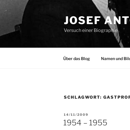
Zum
Inhalt
JOSEF AN
springen
Versuch einer Biographie
Über das Blog
Namen und Bil
SCHLAGWORT:
GASTPRO
VERÖFFENTLICHT
14/11/2009
AM
1954 – 1955