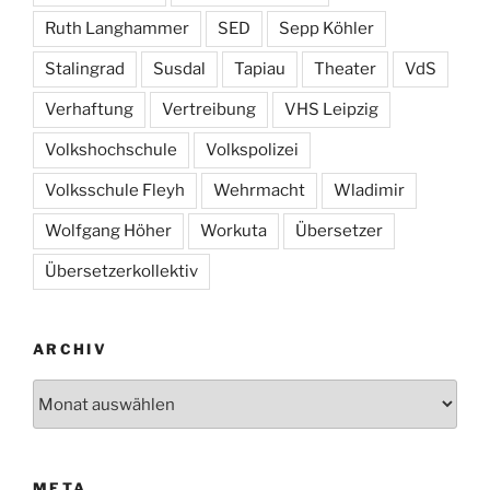
Ruth Langhammer
SED
Sepp Köhler
Stalingrad
Susdal
Tapiau
Theater
VdS
Verhaftung
Vertreibung
VHS Leipzig
Volkshochschule
Volkspolizei
Volksschule Fleyh
Wehrmacht
Wladimir
Wolfgang Höher
Workuta
Übersetzer
Übersetzerkollektiv
ARCHIV
Archiv
META