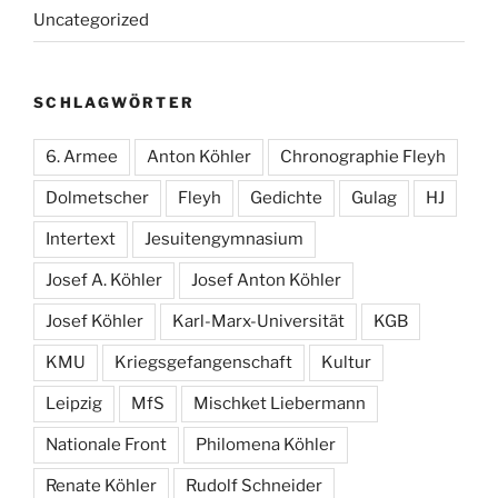
Uncategorized
SCHLAGWÖRTER
6. Armee
Anton Köhler
Chronographie Fleyh
Dolmetscher
Fleyh
Gedichte
Gulag
HJ
Intertext
Jesuitengymnasium
Josef A. Köhler
Josef Anton Köhler
Josef Köhler
Karl-Marx-Universität
KGB
KMU
Kriegsgefangenschaft
Kultur
Leipzig
MfS
Mischket Liebermann
Nationale Front
Philomena Köhler
Renate Köhler
Rudolf Schneider