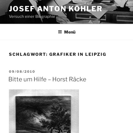
Zum
JOSEF ANTON KÖHLER
Inhalt
Versuch einer Biographie
springen
Menü
SCHLAGWORT:
GRAFIKER IN LEIPZIG
VERÖFFENTLICHT
09/08/2010
AM
Bitte um Hilfe – Horst Räcke