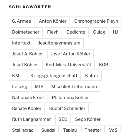
SCHLAGWÖRTER
6. Armee
Anton Köhler
Chronographie Fleyh
Dolmetscher
Fleyh
Gedichte
Gulag
HJ
Intertext
Jesuitengymnasium
Josef A. Köhler
Josef Anton Köhler
Josef Köhler
Karl-Marx-Universität
KGB
KMU
Kriegsgefangenschaft
Kultur
Leipzig
MfS
Mischket Liebermann
Nationale Front
Philomena Köhler
Renate Köhler
Rudolf Schneider
Ruth Langhammer
SED
Sepp Köhler
Stalingrad
Susdal
Tapiau
Theater
VdS