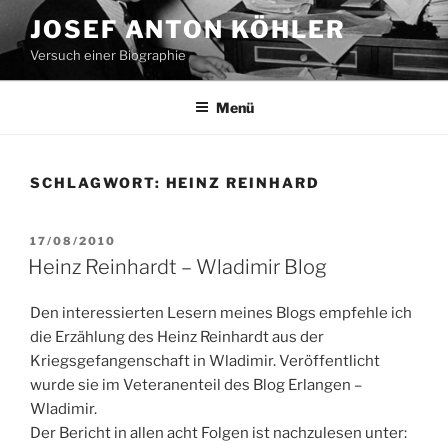
Zum
JOSEF ANTON KÖHLER
Inhalt
Versuch einer Biographie
springen
Menü
SCHLAGWORT:
HEINZ REINHARD
VERÖFFENTLICHT
17/08/2010
AM
Heinz Reinhardt – Wladimir Blog
Den interessierten Lesern meines Blogs empfehle ich
die Erzählung des Heinz Reinhardt aus der
Kriegsgefangenschaft in Wladimir. Veröffentlicht
wurde sie im Veteranenteil des Blog Erlangen –
Wladimir.
Der Bericht in allen acht Folgen ist nachzulesen unter: