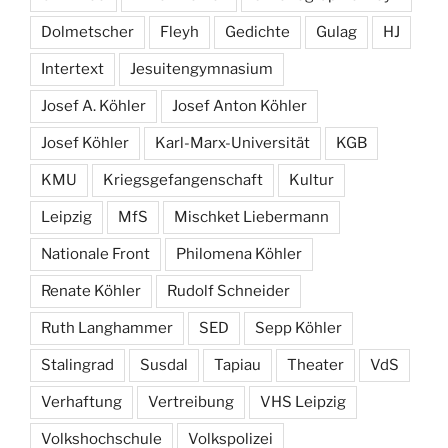
Dolmetscher
Fleyh
Gedichte
Gulag
HJ
Intertext
Jesuitengymnasium
Josef A. Köhler
Josef Anton Köhler
Josef Köhler
Karl-Marx-Universität
KGB
KMU
Kriegsgefangenschaft
Kultur
Leipzig
MfS
Mischket Liebermann
Nationale Front
Philomena Köhler
Renate Köhler
Rudolf Schneider
Ruth Langhammer
SED
Sepp Köhler
Stalingrad
Susdal
Tapiau
Theater
VdS
Verhaftung
Vertreibung
VHS Leipzig
Volkshochschule
Volkspolizei