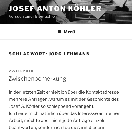
Zum
JOSEF ANTON KÖHLER
Inhalt
Versuch einer Biographie
springen
Menü
SCHLAGWORT:
JÖRG LEHMANN
VERÖFFENTLICHT
22/10/2010
AM
Zwischenbemerkung
In der letzten Zeit erhielt ich über die Kontaktadresse
mehrere Anfragen, warum es mit der Geschichte des
Josef A. Köhler so schleppend vorangeht.
Ich freue mich natürlich über das Interesse an meiner
Arbeit, möchte aber nicht jede Anfrage einzeln
beantworten, sondern ich tue dies mit diesem