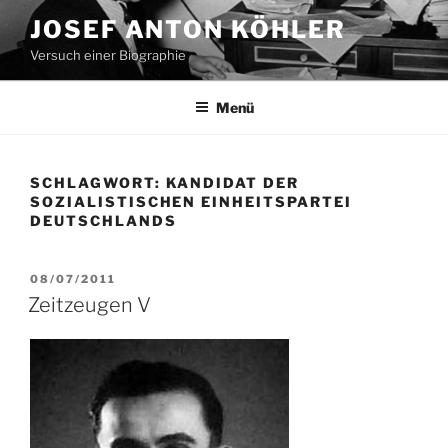
Zum
JOSEF ANTON KÖHLER
Inhalt
Versuch einer Biographie
springen
Menü
SCHLAGWORT:
KANDIDAT DER
SOZIALISTISCHEN EINHEITSPARTEI
DEUTSCHLANDS
VERÖFFENTLICHT
08/07/2011
AM
Zeitzeugen V