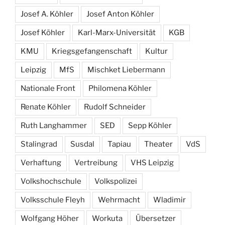
Josef A. Köhler
Josef Anton Köhler
Josef Köhler
Karl-Marx-Universität
KGB
KMU
Kriegsgefangenschaft
Kultur
Leipzig
MfS
Mischket Liebermann
Nationale Front
Philomena Köhler
Renate Köhler
Rudolf Schneider
Ruth Langhammer
SED
Sepp Köhler
Stalingrad
Susdal
Tapiau
Theater
VdS
Verhaftung
Vertreibung
VHS Leipzig
Volkshochschule
Volkspolizei
Volksschule Fleyh
Wehrmacht
Wladimir
Wolfgang Höher
Workuta
Übersetzer