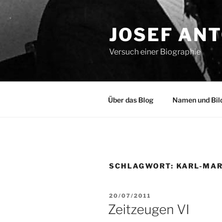
Zum
Inhalt
JOSEF AN
springen
Versuch einer Biographie
Über das Blog
Namen und Bil
SCHLAGWORT:
KARL-MAR
VERÖFFENTLICHT
20/07/2011
AM
Zeitzeugen VI