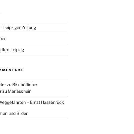
S
- Leipziger Zeitung
ber
adtrat Leipzig
MMENTARE
der
zu
Bischöfliches
 zu Mariaschein
eggefährten – Ernst Hassenrück
en und Bilder