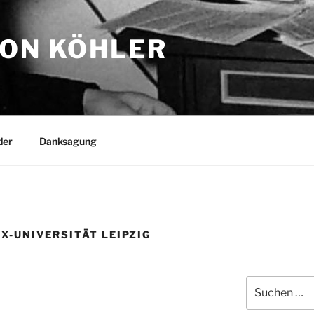
TON KÖHLER
der
Danksagung
X-UNIVERSITÄT LEIPZIG
Suchen
nach: