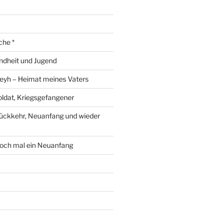
che *
ndheit und Jugend
eyh – Heimat meines Vaters
ldat, Kriegsgefangener
ückkehr, Neuanfang und wieder
och mal ein Neuanfang