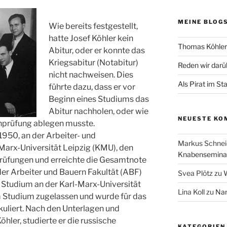
MEINE BLOG
Wie bereits festgestellt,
hatte Josef Köhler kein
Thomas Köhler 
Abitur, oder er konnte das
Kriegsabitur (Notabitur)
Reden wir darü
nicht nachweisen. Dies
Als Pirat im St
führte dazu, dass er vor
Beginn eines Studiums das
Abitur nachholen, oder wie
NEUESTE KO
nprüfung ablegen musste.
i 1950, an der Arbeiter- und
Markus Schnei
Marx-Universität Leipzig (KMU), den
Knabenseminar
Prüfungen und erreichte die Gesamtnote
der Arbeiter und Bauern Fakultät (ABF)
Svea Plötz
zu
W
Studium an der Karl-Marx-Universität
Lina Koll
zu
Nam
um Studium zugelassen und wurde für das
uliert. Nach den Unterlagen und
hler, studierte er die russische
KATEGORIEN