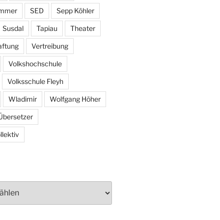
ammer
SED
Sepp Köhler
Susdal
Tapiau
Theater
aftung
Vertreibung
Volkshochschule
Volksschule Fleyh
Wladimir
Wolfgang Höher
Übersetzer
lektiv