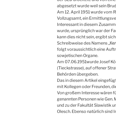
abgesetzt wurde weil sein Brud
Am 12. April 1951 wurde vom Ra
Vollzugsamt, ein Ermittlungsve
Interessant in diesem Zusammen
wurde, ursprünglich war der Fa
kann dies nicht sein, ergibt si
Schreibweise des Namens „Келе
folgt voraussichtlich eine Auft
sowjetischen Organe.
Am 07.06.1951wurde Josef Köhle
(Tieckstrasse), auf offener St
Behörden übergeben.
Das in diesem Artikel eingefügte
mit Kollegen oder Freunden, die
Von großem Interesse wären fü
genannten Personen wie Gen. M
und zu der Fakultät Slawistik u
Olesch. Ebenso natürlich sind