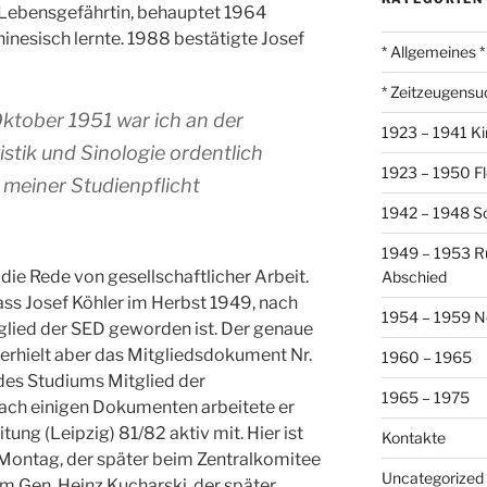
e Lebensgefährtin, behauptet 1964
hinesisch lernte. 1988 bestätigte Josef
* Allgemeines *
* Zeitzeugensu
tober 1951 war ich an der
1923 – 1941 Ki
istik und Sinologie ordentlich
1923 – 1950 Fl
 meiner Studienpflicht
1942 – 1948 So
1949 – 1953 R
ie Rede von gesellschaftlicher Arbeit.
Abschied
s Josef Köhler im Herbst 1949, nach
1954 – 1959 N
glied der SED geworden ist. Der genaue
r erhielt aber das Mitgliedsdokument Nr.
1960 – 1965
es Studiums Mitglied der
1965 – 1975
 Nach einigen Dokumenten arbeitete er
tung (Leipzig) 81/82 aktiv mit. Hier ist
Kontakte
Montag, der später beim Zentralkomitee
Uncategorized
m Gen. Heinz Kucharski, der später