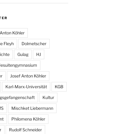
TER
Anton Köhler
e Fleyh
Dolmetscher
ichte
Gulag
HJ
Jesuitengymnasium
er
Josef Anton Köhler
Karl-Marx-Universität
KGB
egsgefangenschaft
Kultur
fS
Mischket Liebermann
nt
Philomena Köhler
r
Rudolf Schneider