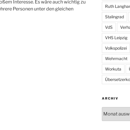
oßem Interesse. Es wäre auch wichtig zu
Ruth Langh
hrere Personen unter den gleichen
Stalingrad
VdS
Verh
VHS Leipzig
Volkspolizei
Wehrmacht
Workuta
Übersetzerkol
ARCHIV
Archiv