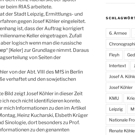
er beim RIAS arbeitete.
t der Stadt Leipzig, Ermittlungs- und
SCHLAGWÖR
rfahren gegen Josef Köhler eingeleitet.
hang ist, dass der Auftrag korrigiert
6. Armee
milienname Keller eingetragen. Zufall
ch aber logisch wenn man die russische
Chronographi
р“ [Keler] zur Grundlage nimmt. Daraus
Fleyh
Ged
ragserteilung von Seiten der
Intertext
r von der Abt. VIII des MfS in Berlin
Josef A. Köhl
raße verhaftet und den sowjetischen
Josef Köhler
 Bild zeigt Josef Köhler in dieser Zeit
KMU
Kri
 ich noch nicht identifizieren konnte.
r mich Informationen zu den im Artikel
Leipzig
M
ontag, Heinz Kucharski, Elsbeth Krüger
Nationale Fro
nd Sinologie, dort besonders zu Prof.
 Informationen zu den genannten
Renate Köhle