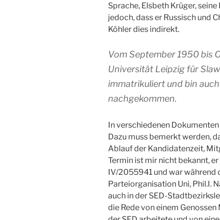
Sprache, Elsbeth Krüger, sein
jedoch, dass er Russisch und C
Köhler dies indirekt.
Vom September 1950 bis Ok
Universität Leipzig für Slaw
immatrikuliert und bin auch
nachgekommen.
In verschiedenen Dokumenten d
Dazu muss bemerkt werden, das
Ablauf der Kandidatenzeit, Mit
Termin ist mir nicht bekannt, e
IV/2055941 und war während d
Parteiorganisation Uni, Phil.I.
auch in der SED-Stadtbezirkslei
die Rede von einem Genossen 
der SED arbeitete und von eine