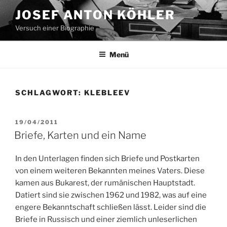
Zum
JOSEF ANTON KÖHLER
Inhalt
Versuch einer Biographie
springen
Menü
SCHLAGWORT:
KLEBLEEV
VERÖFFENTLICHT
19/04/2011
AM
Briefe, Karten und ein Name
In den Unterlagen finden sich Briefe und Postkarten
von einem weiteren Bekannten meines Vaters. Diese
kamen aus Bukarest, der rumänischen Hauptstadt.
Datiert sind sie zwischen 1962 und 1982, was auf eine
engere Bekanntschaft schließen lässt. Leider sind die
Briefe in Russisch und einer ziemlich unleserlichen