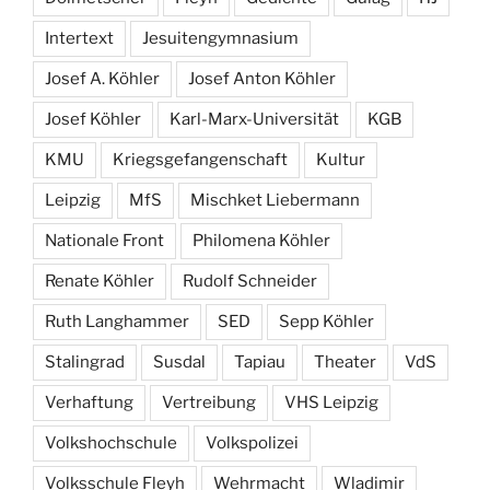
Intertext
Jesuitengymnasium
Josef A. Köhler
Josef Anton Köhler
Josef Köhler
Karl-Marx-Universität
KGB
KMU
Kriegsgefangenschaft
Kultur
Leipzig
MfS
Mischket Liebermann
Nationale Front
Philomena Köhler
Renate Köhler
Rudolf Schneider
Ruth Langhammer
SED
Sepp Köhler
Stalingrad
Susdal
Tapiau
Theater
VdS
Verhaftung
Vertreibung
VHS Leipzig
Volkshochschule
Volkspolizei
Volksschule Fleyh
Wehrmacht
Wladimir