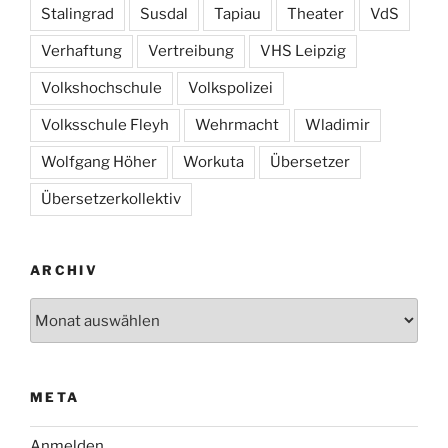
Stalingrad
Susdal
Tapiau
Theater
VdS
Verhaftung
Vertreibung
VHS Leipzig
Volkshochschule
Volkspolizei
Volksschule Fleyh
Wehrmacht
Wladimir
Wolfgang Höher
Workuta
Übersetzer
Übersetzerkollektiv
ARCHIV
Archiv
META
Anmelden