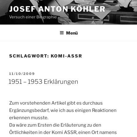
Zum
JOSEF ANTON KÖHLER
Inhalt
Versuch einer Biographie
springen
Menü
SCHLAGWORT:
KOMI-ASSR
VERÖFFENTLICHT
11/10/2009
AM
1951 – 1953 Erklärungen
Zum vorstehenden Artikel gibt es durchaus
Ergänzungsbedarf, wie ich aus einigen Reaktionen
erkennen musste.
Da wäre zum Ersten die Erläuterung zu den
Örtlichkeiten in der Komi ASSR, einen Ort namens