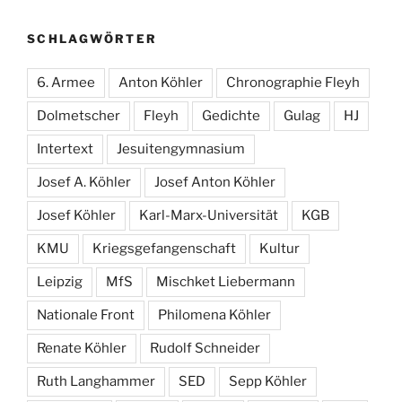
SCHLAGWÖRTER
6. Armee
Anton Köhler
Chronographie Fleyh
Dolmetscher
Fleyh
Gedichte
Gulag
HJ
Intertext
Jesuitengymnasium
Josef A. Köhler
Josef Anton Köhler
Josef Köhler
Karl-Marx-Universität
KGB
KMU
Kriegsgefangenschaft
Kultur
Leipzig
MfS
Mischket Liebermann
Nationale Front
Philomena Köhler
Renate Köhler
Rudolf Schneider
Ruth Langhammer
SED
Sepp Köhler