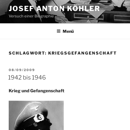
Zum
JOSEF ANTON KÖHLER
Inhalt
Versuch einer Biographie
springen
Menü
SCHLAGWORT:
KRIEGSGEFANGENSCHAFT
VERÖFFENTLICHT
08/09/2009
AM
1942 bis 1946
Krieg und Gefangenschaft