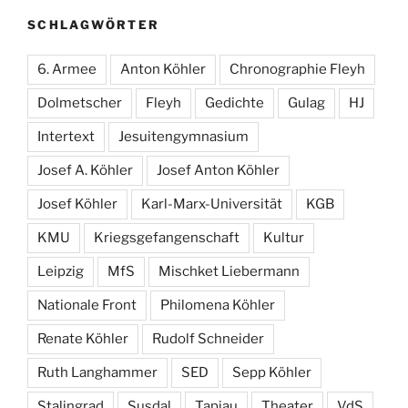
SCHLAGWÖRTER
6. Armee
Anton Köhler
Chronographie Fleyh
Dolmetscher
Fleyh
Gedichte
Gulag
HJ
Intertext
Jesuitengymnasium
Josef A. Köhler
Josef Anton Köhler
Josef Köhler
Karl-Marx-Universität
KGB
KMU
Kriegsgefangenschaft
Kultur
Leipzig
MfS
Mischket Liebermann
Nationale Front
Philomena Köhler
Renate Köhler
Rudolf Schneider
Ruth Langhammer
SED
Sepp Köhler
Stalingrad
Susdal
Tapiau
Theater
VdS