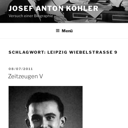
Zum
JOSEF ANTON KÖHLER
Inhalt
Versuch einer Biographie
springen
Menü
SCHLAGWORT:
LEIPZIG WIEBELSTRASSE 9
VERÖFFENTLICHT
08/07/2011
AM
Zeitzeugen V