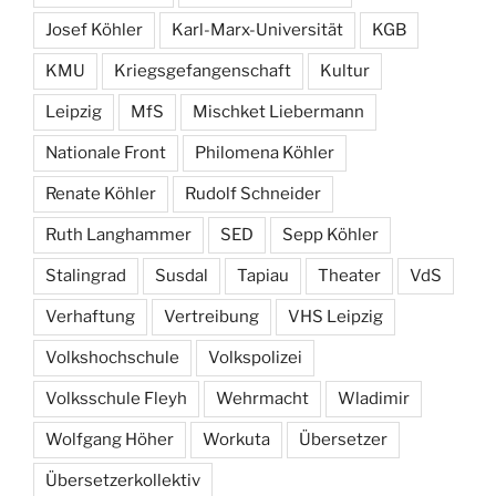
Josef Köhler
Karl-Marx-Universität
KGB
KMU
Kriegsgefangenschaft
Kultur
Leipzig
MfS
Mischket Liebermann
Nationale Front
Philomena Köhler
Renate Köhler
Rudolf Schneider
Ruth Langhammer
SED
Sepp Köhler
Stalingrad
Susdal
Tapiau
Theater
VdS
Verhaftung
Vertreibung
VHS Leipzig
Volkshochschule
Volkspolizei
Volksschule Fleyh
Wehrmacht
Wladimir
Wolfgang Höher
Workuta
Übersetzer
Übersetzerkollektiv