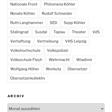
Nationale Front
Philomena Köhler
Renate Köhler
Rudolf Schneider
Ruth Langhammer
SED
Sepp Köhler
Stalingrad
Susdal
Tapiau
Theater
VdS
Verhaftung
Vertreibung
VHS Leipzig
Volkshochschule
Volkspolizei
Volksschule Fleyh
Wehrmacht
Wladimir
Wolfgang Höher
Workuta
Übersetzer
Übersetzerkollektiv
ARCHIV
Archiv