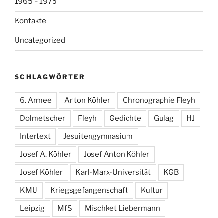
1965 – 1975
Kontakte
Uncategorized
SCHLAGWÖRTER
6. Armee
Anton Köhler
Chronographie Fleyh
Dolmetscher
Fleyh
Gedichte
Gulag
HJ
Intertext
Jesuitengymnasium
Josef A. Köhler
Josef Anton Köhler
Josef Köhler
Karl-Marx-Universität
KGB
KMU
Kriegsgefangenschaft
Kultur
Leipzig
MfS
Mischket Liebermann