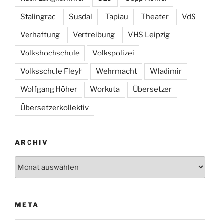
Stalingrad
Susdal
Tapiau
Theater
VdS
Verhaftung
Vertreibung
VHS Leipzig
Volkshochschule
Volkspolizei
Volksschule Fleyh
Wehrmacht
Wladimir
Wolfgang Höher
Workuta
Übersetzer
Übersetzerkollektiv
ARCHIV
Archiv
META