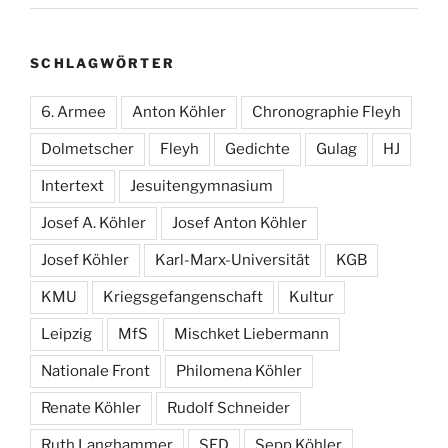
SCHLAGWÖRTER
6. Armee
Anton Köhler
Chronographie Fleyh
Dolmetscher
Fleyh
Gedichte
Gulag
HJ
Intertext
Jesuitengymnasium
Josef A. Köhler
Josef Anton Köhler
Josef Köhler
Karl-Marx-Universität
KGB
KMU
Kriegsgefangenschaft
Kultur
Leipzig
MfS
Mischket Liebermann
Nationale Front
Philomena Köhler
Renate Köhler
Rudolf Schneider
Ruth Langhammer
SED
Sepp Köhler