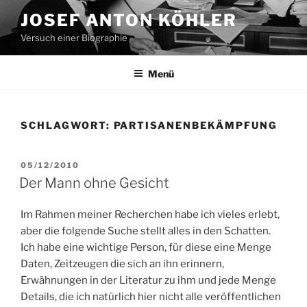
Zum
JOSEF ANTON KÖHLER
Inhalt
Versuch einer Biographie
springen
Menü
SCHLAGWORT:
PARTISANENBEKÄMPFUNG
VERÖFFENTLICHT
05/12/2010
AM
Der Mann ohne Gesicht
Im Rahmen meiner Recherchen habe ich vieles erlebt,
aber die folgende Suche stellt alles in den Schatten.
Ich habe eine wichtige Person, für diese eine Menge
Daten, Zeitzeugen die sich an ihn erinnern,
Erwähnungen in der Literatur zu ihm und jede Menge
Details, die ich natürlich hier nicht alle veröffentlichen