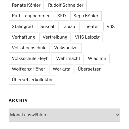
Renate Köhler
Rudolf Schneider
Ruth Langhammer
SED
Sepp Köhler
Stalingrad
Susdal
Tapiau
Theater
VdS
Verhaftung
Vertreibung
VHS Leipzig
Volkshochschule
Volkspolizei
Volksschule Fleyh
Wehrmacht
Wladimir
Wolfgang Höher
Workuta
Übersetzer
Übersetzerkollektiv
ARCHIV
Archiv