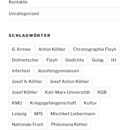
Kontakte
Uncategorized
SCHLAGWÖRTER
6. Armee
Anton Köhler
Chronographie Fleyh
Dolmetscher
Fleyh
Gedichte
Gulag
HJ
Intertext
Jesuitengymnasium
Josef A. Köhler
Josef Anton Köhler
Josef Köhler
Karl-Marx-Universität
KGB
KMU
Kriegsgefangenschaft
Kultur
Leipzig
MfS
Mischket Liebermann
Nationale Front
Philomena Köhler