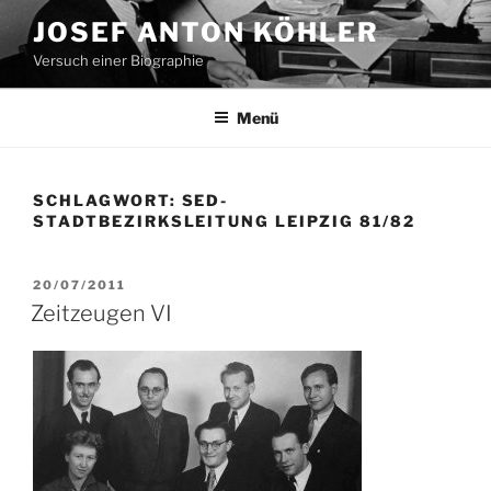
Zum
JOSEF ANTON KÖHLER
Inhalt
Versuch einer Biographie
springen
Menü
SCHLAGWORT:
SED-
STADTBEZIRKSLEITUNG LEIPZIG 81/82
VERÖFFENTLICHT
20/07/2011
AM
Zeitzeugen VI