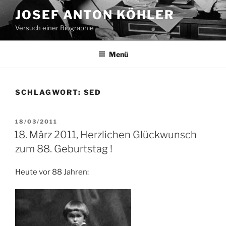
Zum
JOSEF ANTON KÖHLER
Inhalt
Versuch einer Biographie
springen
Menü
SCHLAGWORT:
SED
VERÖFFENTLICHT
18/03/2011
AM
18. März 2011, Herzlichen Glückwunsch
zum 88. Geburtstag !
Heute vor 88 Jahren: