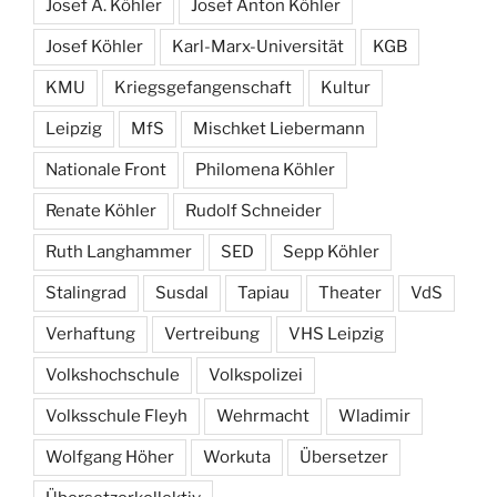
Josef A. Köhler
Josef Anton Köhler
Josef Köhler
Karl-Marx-Universität
KGB
KMU
Kriegsgefangenschaft
Kultur
Leipzig
MfS
Mischket Liebermann
Nationale Front
Philomena Köhler
Renate Köhler
Rudolf Schneider
Ruth Langhammer
SED
Sepp Köhler
Stalingrad
Susdal
Tapiau
Theater
VdS
Verhaftung
Vertreibung
VHS Leipzig
Volkshochschule
Volkspolizei
Volksschule Fleyh
Wehrmacht
Wladimir
Wolfgang Höher
Workuta
Übersetzer