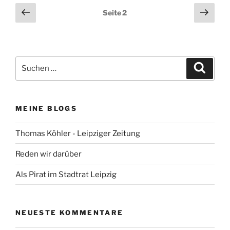
Seitennummerierung
Vorherige
Näch
Seite
2
Seite
Seit
der
Beiträge
Suchen
Suche
nach:
MEINE BLOGS
Thomas Köhler - Leipziger Zeitung
Reden wir darüber
Als Pirat im Stadtrat Leipzig
NEUESTE KOMMENTARE