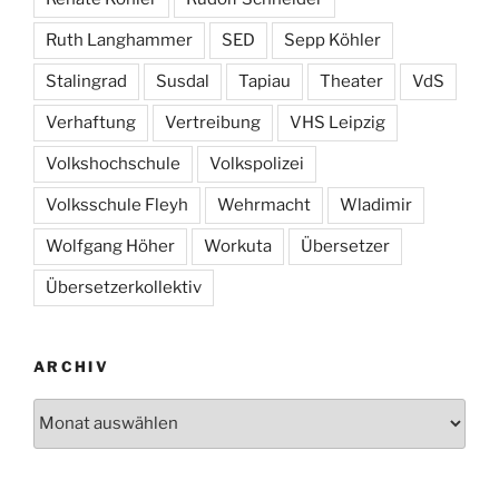
Ruth Langhammer
SED
Sepp Köhler
Stalingrad
Susdal
Tapiau
Theater
VdS
Verhaftung
Vertreibung
VHS Leipzig
Volkshochschule
Volkspolizei
Volksschule Fleyh
Wehrmacht
Wladimir
Wolfgang Höher
Workuta
Übersetzer
Übersetzerkollektiv
ARCHIV
Archiv