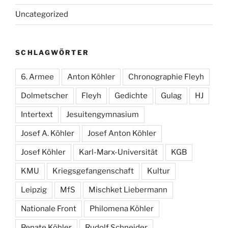
Uncategorized
SCHLAGWÖRTER
6. Armee
Anton Köhler
Chronographie Fleyh
Dolmetscher
Fleyh
Gedichte
Gulag
HJ
Intertext
Jesuitengymnasium
Josef A. Köhler
Josef Anton Köhler
Josef Köhler
Karl-Marx-Universität
KGB
KMU
Kriegsgefangenschaft
Kultur
Leipzig
MfS
Mischket Liebermann
Nationale Front
Philomena Köhler
Renate Köhler
Rudolf Schneider