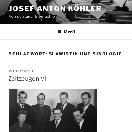
Zum
JOSEF ANTON KÖHLER
Inhalt
Versuch einer Biographie
springen
Menü
SCHLAGWORT:
SLAWISTIK UND SINOLOGIE
VERÖFFENTLICHT
20/07/2011
AM
Zeitzeugen VI