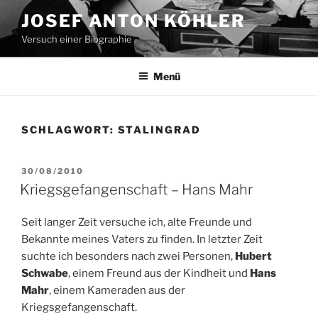
Zum
JOSEF ANTON KÖHLER
Inhalt
Versuch einer Biographie
springen
Menü
SCHLAGWORT:
STALINGRAD
VERÖFFENTLICHT
30/08/2010
AM
Kriegsgefangenschaft – Hans Mahr
Seit langer Zeit versuche ich, alte Freunde und
Bekannte meines Vaters zu finden. In letzter Zeit
suchte ich besonders nach zwei Personen,
Hubert
Schwabe
, einem Freund aus der Kindheit und
Hans
Mahr
, einem Kameraden aus der
Kriegsgefangenschaft.