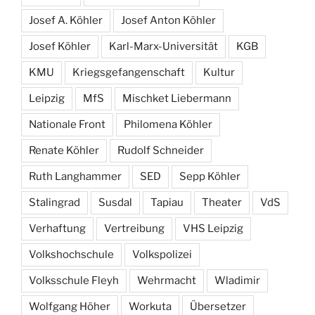
Josef A. Köhler
Josef Anton Köhler
Josef Köhler
Karl-Marx-Universität
KGB
KMU
Kriegsgefangenschaft
Kultur
Leipzig
MfS
Mischket Liebermann
Nationale Front
Philomena Köhler
Renate Köhler
Rudolf Schneider
Ruth Langhammer
SED
Sepp Köhler
Stalingrad
Susdal
Tapiau
Theater
VdS
Verhaftung
Vertreibung
VHS Leipzig
Volkshochschule
Volkspolizei
Volksschule Fleyh
Wehrmacht
Wladimir
Wolfgang Höher
Workuta
Übersetzer