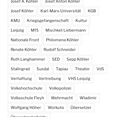
Josef A. Köhler
Josef Anton Köhler
Josef Köhler
Karl-Marx-Universität
KGB
KMU
Kriegsgefangenschaft
Kultur
Leipzig
MfS
Mischket Liebermann
Nationale Front
Philomena Köhler
Renate Köhler
Rudolf Schneider
Ruth Langhammer
SED
Sepp Köhler
Stalingrad
Susdal
Tapiau
Theater
VdS
Verhaftung
Vertreibung
VHS Leipzig
Volkshochschule
Volkspolizei
Volksschule Fleyh
Wehrmacht
Wladimir
Wolfgang Höher
Workuta
Übersetzer