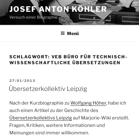
Zum
JOSEF ANTON KÖHLER
Inhalt
Versuch einer Biographie
springen
Menü
SCHLAGWORT:
VEB BÜRO FÜR TECHNISCH-
WISSENSCHAFTLICHE ÜBERSETZUNGEN
VERÖFFENTLICHT
27/01/2013
AM
Übersetzerkollektiv Leipzig
Nach der Kurzbiographie zu
Wolfgang Höher
, habe ich
auch einen Artikel zu der Geschichte des
Übersetzerkollektivs Leipzig
auf Marjorie-Wiki erstellt.
Fragen, Kritiken, weitere Informationen und
Meinungen sind immer willkommen.