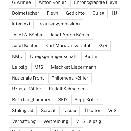
6. Armee
Anton Köhler
Chronographie Fleyh
Dolmetscher
Fleyh
Gedichte
Gulag
HJ
Intertext
Jesuitengymnasium
Josef A. Köhler
Josef Anton Köhler
Josef Köhler
Karl-Marx-Universität
KGB
KMU
Kriegsgefangenschaft
Kultur
Leipzig
MfS
Mischket Liebermann
Nationale Front
Philomena Köhler
Renate Köhler
Rudolf Schneider
Ruth Langhammer
SED
Sepp Köhler
Stalingrad
Susdal
Tapiau
Theater
VdS
Verhaftung
Vertreibung
VHS Leipzig