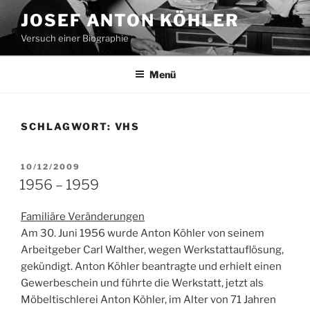
Zum
JOSEF ANTON KÖHLER
Inhalt
Versuch einer Biographie
springen
Menü
SCHLAGWORT:
VHS
VERÖFFENTLICHT
10/12/2009
AM
1956 – 1959
Familiäre Veränderungen
Am 30. Juni 1956 wurde Anton Köhler von seinem
Arbeitgeber Carl Walther, wegen Werkstattauflösung,
gekündigt. Anton Köhler beantragte und erhielt einen
Gewerbeschein und führte die Werkstatt, jetzt als
Möbeltischlerei Anton Köhler, im Alter von 71 Jahren