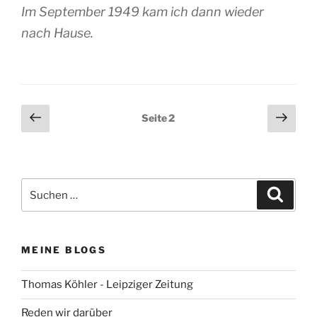
Im September 1949 kam ich dann wieder
nach Hause.
Seitennummerierung
Vorherige
Näch
Seite
2
Seite
Seit
der
Beiträge
Suchen
Suche
nach:
MEINE BLOGS
Thomas Köhler - Leipziger Zeitung
Reden wir darüber