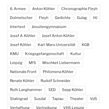
6. Armee
Anton Köhler
Chronographie Fleyh
Dolmetscher
Fleyh
Gedichte
Gulag
HJ
Intertext
Jesuitengymnasium
Josef A. Köhler
Josef Anton Köhler
Josef Köhler
Karl-Marx-Universität
KGB
KMU
Kriegsgefangenschaft
Kultur
Leipzig
MfS
Mischket Liebermann
Nationale Front
Philomena Köhler
Renate Köhler
Rudolf Schneider
Ruth Langhammer
SED
Sepp Köhler
Stalingrad
Susdal
Tapiau
Theater
VdS
Verhaftung
Vertreibung
VHS Leipzig