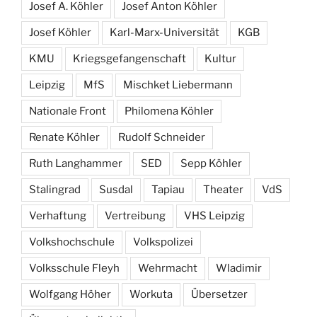
Josef A. Köhler
Josef Anton Köhler
Josef Köhler
Karl-Marx-Universität
KGB
KMU
Kriegsgefangenschaft
Kultur
Leipzig
MfS
Mischket Liebermann
Nationale Front
Philomena Köhler
Renate Köhler
Rudolf Schneider
Ruth Langhammer
SED
Sepp Köhler
Stalingrad
Susdal
Tapiau
Theater
VdS
Verhaftung
Vertreibung
VHS Leipzig
Volkshochschule
Volkspolizei
Volksschule Fleyh
Wehrmacht
Wladimir
Wolfgang Höher
Workuta
Übersetzer