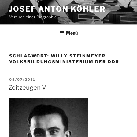
Zum
JOSEF ANTON KÖHLER
Inhalt
Versuch einer Biographie
springen
Menü
SCHLAGWORT:
WILLY STEINMEYER
VOLKSBILDUNGSMINISTERIUM DER DDR
VERÖFFENTLICHT
08/07/2011
AM
Zeitzeugen V