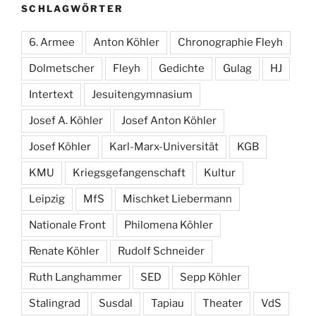
SCHLAGWÖRTER
6. Armee
Anton Köhler
Chronographie Fleyh
Dolmetscher
Fleyh
Gedichte
Gulag
HJ
Intertext
Jesuitengymnasium
Josef A. Köhler
Josef Anton Köhler
Josef Köhler
Karl-Marx-Universität
KGB
KMU
Kriegsgefangenschaft
Kultur
Leipzig
MfS
Mischket Liebermann
Nationale Front
Philomena Köhler
Renate Köhler
Rudolf Schneider
Ruth Langhammer
SED
Sepp Köhler
Stalingrad
Susdal
Tapiau
Theater
VdS