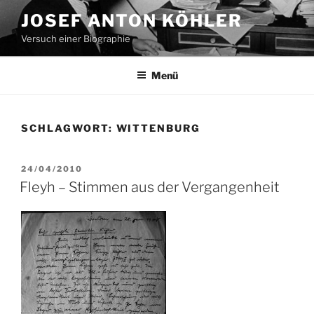
Zum
JOSEF ANTON KÖHLER
Inhalt
Versuch einer Biographie
springen
Menü
SCHLAGWORT:
WITTENBURG
VERÖFFENTLICHT
24/04/2010
AM
Fleyh – Stimmen aus der Vergangenheit