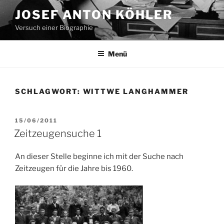
Zum
JOSEF ANTON KÖHLER
Inhalt
Versuch einer Biographie
springen
Menü
SCHLAGWORT:
WITTWE LANGHAMMER
VERÖFFENTLICHT
15/06/2011
AM
Zeitzeugensuche 1
An dieser Stelle beginne ich mit der Suche nach
Zeitzeugen für die Jahre bis 1960.