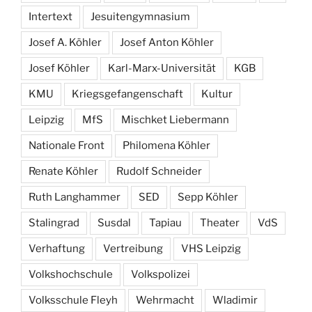
Intertext
Jesuitengymnasium
Josef A. Köhler
Josef Anton Köhler
Josef Köhler
Karl-Marx-Universität
KGB
KMU
Kriegsgefangenschaft
Kultur
Leipzig
MfS
Mischket Liebermann
Nationale Front
Philomena Köhler
Renate Köhler
Rudolf Schneider
Ruth Langhammer
SED
Sepp Köhler
Stalingrad
Susdal
Tapiau
Theater
VdS
Verhaftung
Vertreibung
VHS Leipzig
Volkshochschule
Volkspolizei
Volksschule Fleyh
Wehrmacht
Wladimir