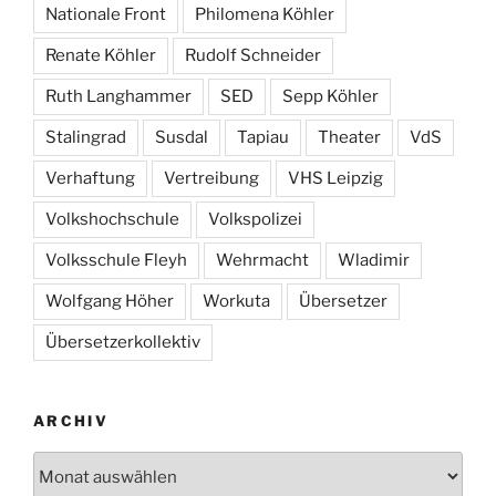
Nationale Front
Philomena Köhler
Renate Köhler
Rudolf Schneider
Ruth Langhammer
SED
Sepp Köhler
Stalingrad
Susdal
Tapiau
Theater
VdS
Verhaftung
Vertreibung
VHS Leipzig
Volkshochschule
Volkspolizei
Volksschule Fleyh
Wehrmacht
Wladimir
Wolfgang Höher
Workuta
Übersetzer
Übersetzerkollektiv
ARCHIV
Archiv