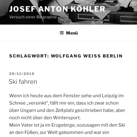
Zum
JOSEF ANTON KÖHLER
Inhalt
Versuch einer Biographie
springen
Menü
SCHLAGWORT:
WOLFGANG WEISS BERLIN
VERÖFFENTLICHT
29/11/2010
AM
Ski fahren
Wenn ich heute aus dem Fenster sehe und Leipzig im
Schnee „versinkt“, fällt mir ein, dass ich zwar schon
über Ungarn und den Zeltplatz geschrieben habe, aber
noch nicht über den Wintersport.
Mein Vater ist ja im Erzgebirge, sozusagen mit den Ski
an den Füßen, zur Welt gekommen und war ein