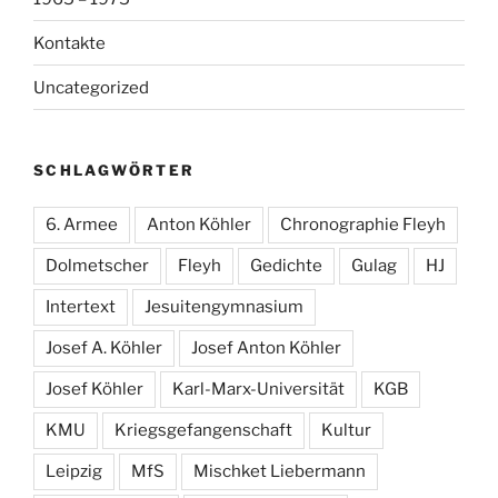
Kontakte
Uncategorized
SCHLAGWÖRTER
6. Armee
Anton Köhler
Chronographie Fleyh
Dolmetscher
Fleyh
Gedichte
Gulag
HJ
Intertext
Jesuitengymnasium
Josef A. Köhler
Josef Anton Köhler
Josef Köhler
Karl-Marx-Universität
KGB
KMU
Kriegsgefangenschaft
Kultur
Leipzig
MfS
Mischket Liebermann